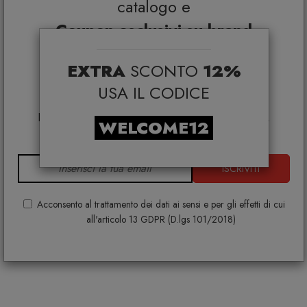
catalogo e
Coupon esclusivi su brand
selezionati*
EXTRA
SCONTO
12%
*Coupon non cumulabile con altre promo e non
applicabile su:
USA IL CODICE
Smeg, Bontempi Casa, Samsonite, BBB Italia,
Franke, Gufram, Memphis, Plust, Samsung, Faber,
WELCOME12
Dunavox, Zafferano, VG, Slide
Antologia Modulo B libreria
ISCRIVITI
MOGG
€ 423,00
Acconsento al trattamento dei dati ai sensi e per gli effetti di cui
+ VARIANTI DISPONIBILI
all'articolo 13 GDPR (D.lgs 101/2018)