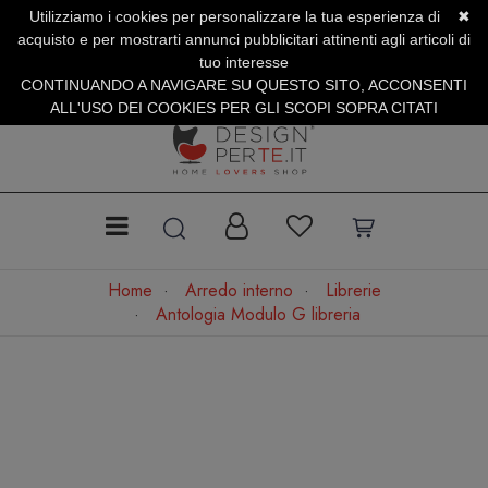
Utilizziamo i cookies per personalizzare la tua esperienza di
✖
SERVIZIO CLIENTI +39.0773.470.562
acquisto e per mostrarti annunci pubblicitari attinenti agli articoli di
SUMMER SALES | Fino al 31 Agosto
tuo interesse
CONTINUANDO A NAVIGARE SU QUESTO SITO, ACCONSENTI
ALL'USO DEI COOKIES PER GLI SCOPI SOPRA CITATI
Home
Arredo interno
Librerie
Antologia Modulo G libreria