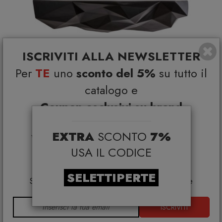
ISCRIVITI ALLA NEWSLETTER
Per
TE
uno
sconto del 5%
su tutto il
catalogo e
Coupon esclusivi su brand
selezionati*
Space Rocks Mensola grande nera Seletti
EXTRA
SCONTO
7%
*Coupon non cumulabile con altre promo e non
SELETTI
€ 111,00
€ 146,00
applicabile su:
USA IL CODICE
Smeg, Bontempi Casa, Samsonite, BBB Italia,
Franke, Gufram, Memphis, Plust, Gervasoni,
SELETTIPERTE
Samsung, Faber, Dunavox, Zafferano, VG, Slide
ISCRIVITI