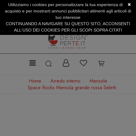
Utilizziamo i cookies per personalizzare la tua esperienza di
✖
SERVIZIO CLIENTI +39.0773.470.562
acquisto e per mostrarti annunci pubblicitari attinenti agli articoli di
SUMMER SALES | Fino al 40% di Sconto
tuo interesse
CONTINUANDO A NAVIGARE SU QUESTO SITO, ACCONSENTI
ALL'USO DEI COOKIES PER GLI SCOPI SOPRA CITATI
Home
Arredo interno
Mensole
Space Rocks Mensola grande rossa Seletti