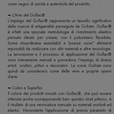
come segno di unicità e autenticità del prodotto.
➥ L'Arte del Guflac®
L'impiego del Guflac® rappresenta un tassello significativo
della ricerca di artigianalità perseguita da Gufram. Guflac®
è infatti una speciale metodologia di rivestimento elastico
pensato ideato per creare, con il poliuretano flessibile,
forme straordinarie assimilabili a "poesie visive" altrimenti
impossibili da realizzare con altri materiali e altre tecnologie.
La lavorazione e il processo di applicazione del Guflac®
sono interamente manuali e prevedono l'impiego di diversi
artisti: scultori, pittori e decoratori. Le icone Gufram sono
quindi da considerarsi come delle vere e proprie opere
d'arte.
➥ Colori e Superfici
Il colore dei prodotti rivestiti con Guflac®, che può essere
ottenuto anche sovrapponendo ben quindici strati pittorici, è
il risultato di una verniciatura manuale su materiali morbidi ed
elastici. Nonostante l'applicazione di precisi parametri di