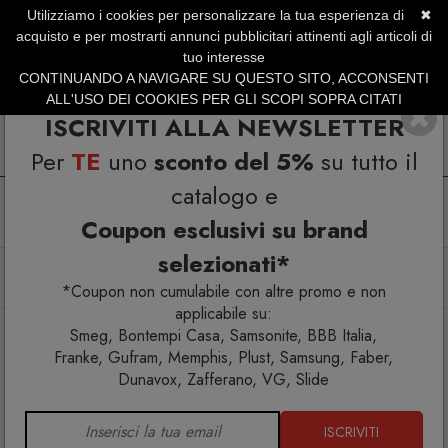
Utilizziamo i cookies per personalizzare la tua esperienza di
✖
SERVIZIO CLIENTI +39.0773.470.562
acquisto e per mostrarti annunci pubblicitari attinenti agli articoli di
SUMMER SALES | Fino al 31 Agosto
tuo interesse
CONTINUANDO A NAVIGARE SU QUESTO SITO, ACCONSENTI
ALL'USO DEI COOKIES PER GLI SCOPI SOPRA CITATI
ISCRIVITI ALLA NEWSLETTER
Per
TE
uno
sconto del 5%
su tutto il
catalogo e
Coupon esclusivi su brand
selezionati*
Home
Arredo interno
Mobili contenitori
Gufram Globe Mobile contenitore
*Coupon non cumulabile con altre promo e non
applicabile su:
Smeg, Bontempi Casa, Samsonite, BBB Italia,
Franke, Gufram, Memphis, Plust, Samsung, Faber,
Dunavox, Zafferano, VG, Slide
ISCRIVITI