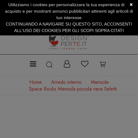
Utilizziamo i cookies per personalizzare la tua esperienza di
✖
SERVIZIO CLIENTI +39.0773.470.562
acquisto e per mostrarti annunci pubblicitari attinenti agli articoli di
SUMMER SALES | Fino al 31 Agosto
tuo interesse
CONTINUANDO A NAVIGARE SU QUESTO SITO, ACCONSENTI
ALL'USO DEI COOKIES PER GLI SCOPI SOPRA CITATI
Home
Arredo interno
Mensole
Space Rocks Mensola piccola nera Seletti