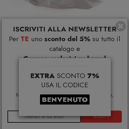
ISCRIVITI ALLA NEWSLETTER
Per
TE
uno
sconto del 5%
su tutto il
catalogo e
Coupon esclusivi su brand
Space Rocks Mensola grande bianca Seletti
selezionati*
SELETTI
EXTRA
SCONTO
7%
*Coupon non cumulabile con altre promo e non
€ 111,00
€ 146,00
applicabile su:
USA IL CODICE
Smeg, Bontempi Casa, Samsonite, BBB Italia,
Franke, Gufram, Memphis, Plust, Samsung, Faber,
BENVENUTO
Dunavox, Zafferano, VG, Slide
ISCRIVITI