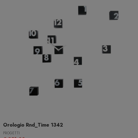
Orologio Rnd_Time 1342
PROGETTI