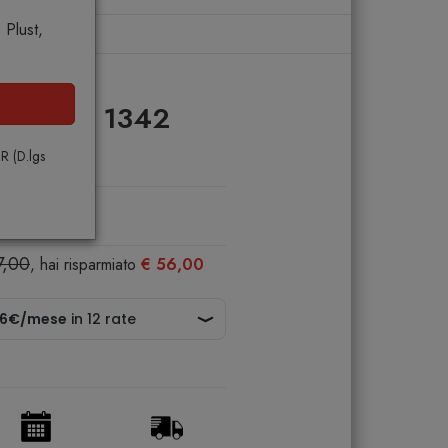
Plust,
nd_Time 1342
PR (D.lgs
7,00
, hai risparmiato
€ 56,00