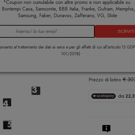
*Coupon non cumulabile con altre promo e non applicabile su:
 Bontempi Casa, Samsonite, BBB Italia, Franke, Gufram, Memphis, 
Home
Complementi
Orologi
Orologio Rnd_Time 1342
Samsung, Faber, Dunavox, Zafferano, VG, Slide
ISCRIVITI
Orologio R
PROGETTI
nsento al trattamento dei dati ai sensi e per gli effetti di cui all'articolo 13 GD
101/2018)
€ 251,00
€ 30
Prezzo di listino