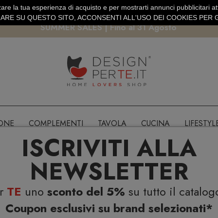
are la tua esperienza di acquisto e per mostrarti annunci pubblicitari atti
EURO
PAGAMENTO SICURO PAYPAL · CARTA DI CREDITO
RE SU QUESTO SITO, ACCONSENTI ALL'USO DEI COOKIES PER G
SUMMER SALES | Fino al 31 Agosto
IONE
COMPLEMENTI
TAVOLA
CUCINA
LIFESTYL
ISCRIVITI ALLA
NEWSLETTER
er
TE
uno
sconto del 5%
su tutto il catalog
Coupon esclusivi su brand selezionati*