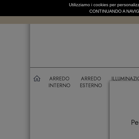
Utilizziamo i cookies per personalizz
SPEDIZIONE GRATUITA SOPRA 99 
CONTINUANDO A NAVIGA
ARREDO
ARREDO
ILLUMINAZ
INTERNO
ESTERNO
P