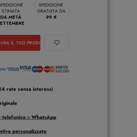
SPEDIZIONE
SPEDIZIONE
STIMATA
GRATUITA DA
DA METÀ
99 €
SETTEMBRE
URA IL TUO PRODOTTO
24 rate senza interessi
iginale
 telefonico
o
WhatsApp
ntivo personalizzato