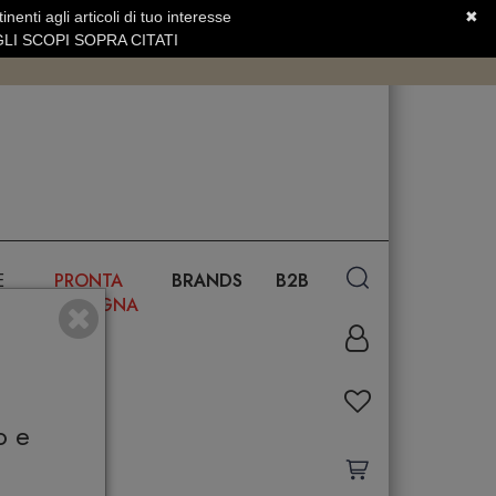
nenti agli articoli di tuo interesse
✖
SERVIZIO CLIENTI +39.0773.470.562
LI SCOPI SOPRA CITATI
E
PRONTA
BRANDS
B2B
CONSEGNA
o e