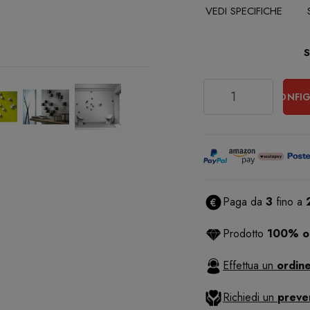
VEDI SPECIFICHE
Quantità
CONFIG
Paga da
3
fino a
Prodotto
100% or
Effettua un
ordine
Richiedi un
preve