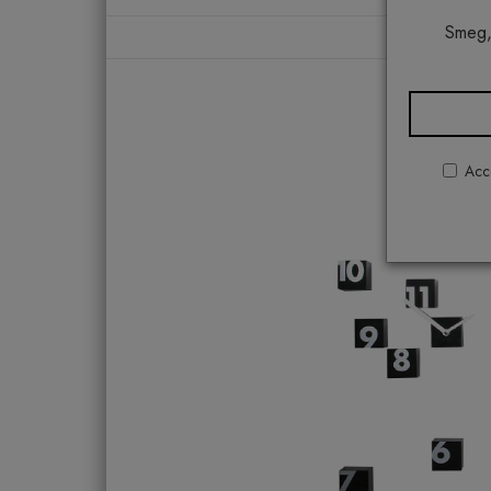
Smeg,
Acco