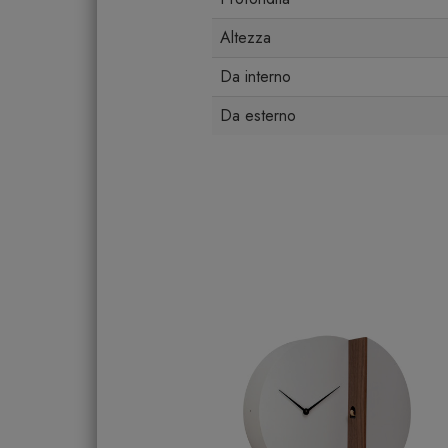
Altezza
Da interno
Da esterno