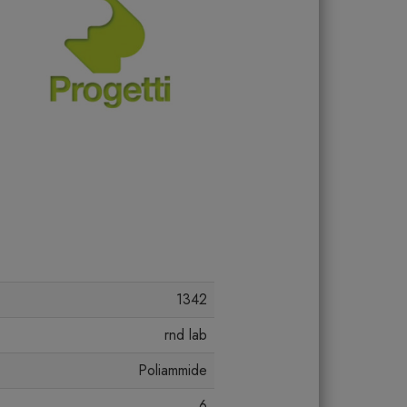
1342
rnd lab
Poliammide
6