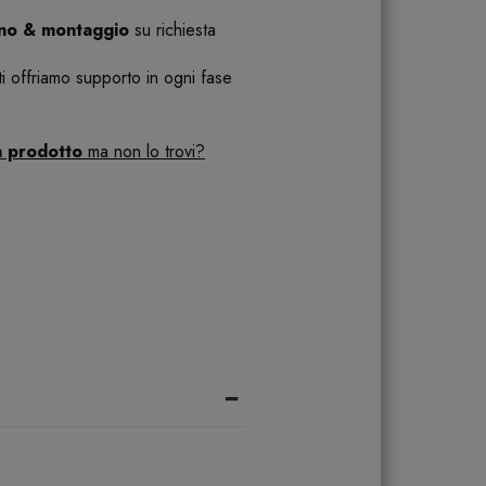
ano & montaggio
su richiesta
 ti offriamo supporto in ogni fase
n prodotto
ma non lo trovi?
-