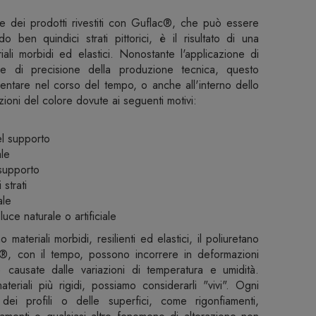
e dei prodotti rivestiti con Guflac®, che può essere
ben quindici strati pittorici, è il risultato di una
iali morbidi ed elastici. Nonostante l'applicazione di
à e di precisione della produzione tecnica, questo
entare nel corso del tempo, o anche all'interno dello
azioni del colore dovute ai seguenti motivi:
del supporto
le
 supporto
 strati
ale
uce naturale o artificiale
materiali morbidi, resilienti ed elastici, il poliuretano
ac®, con il tempo, possono incorrere in deformazioni
i) causate dalle variazioni di temperatura e umidità.
teriali più rigidi, possiamo considerarli "vivi". Ogni
ei profili o delle superfici, come rigonfiamenti,