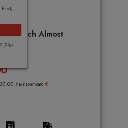
Plust,
ite Panca
ken Bench Almost
a
PR (D.lgs
00
500,00
, hai risparmiato
€