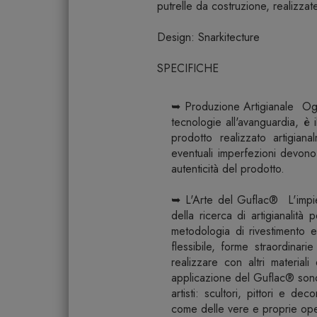
putrelle da costruzione, realizzat
Design: Snarkitecture
SPECIFICHE
➥ Produzione Artigianale Ogni
tecnologie all'avanguardia, è il 
prodotto realizzato artigiana
eventuali imperfezioni devon
autenticità del prodotto.
➥ L'Arte del Guflac® L'impie
della ricerca di artigianalit
metodologia di rivestimento e
flessibile, forme straordinarie
realizzare con altri material
applicazione del Guflac® sono
artisti: scultori, pittori e d
come delle vere e proprie ope