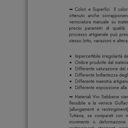
➥ Colori e Superfici Il color
ottenuto anche sovrapponendo 
verniciatura manuale su mater
precisi parametri di qualit
processo artigianale può pres
stesso lotto, variazioni e alter
Impercettibile irregolarità 
Ombre prodotte dal materia
Differente saturazione del
Differente brillantezza degli
Differente maestria artigian
Differente esposizione alla l
➥ Materiali Vivi Sebbene siano 
flessibile e la vernice Gufl
(allungamenti e restringiment
Tuttavia, se comparati con ma
movimento o deformazione d