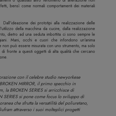
egamenti o qualsiasi altro fenomeno di alterazione non
etti, bensì come normali comportamenti dei materiali
all'ideazione dei prototipi alla realizzazione delle
ll'utilizzo della macchina da cucire, dalla realizzazione
mento, dietro ad una seduta imbottita ci sono sempre le
igiani. Mani, occhi e cuori che infondono un'anima
he non può essere misurata con uno strumento, ma solo
di fronte a questi oggetti di alta qualità che cercano
ione.
orazione con il celebre studio newyorkese
a BROKEN MIRROR, il primo specchio in
m, la BROKEN SERIES si arricchisce di
RIES si pone come focus lo sviluppo di
anea che sfrutta la versatilità del poliuretano,
ufram attraverso i suoi molteplici progetti