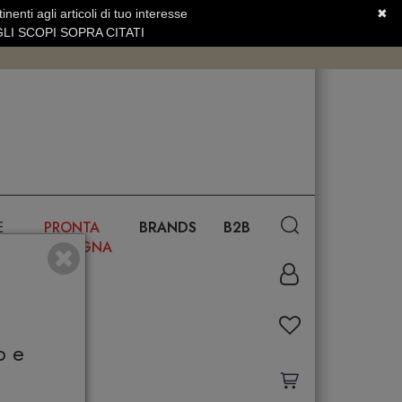
nenti agli articoli di tuo interesse
✖
SERVIZIO CLIENTI +39.0773.470.562
LI SCOPI SOPRA CITATI
E
PRONTA
BRANDS
B2B
CONSEGNA
o e