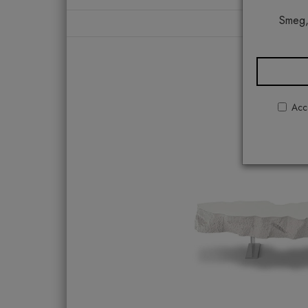
Smeg,
Home
Acco