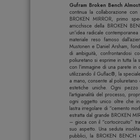
Gufram Broken Bench Almos
continua la collaborazione con 
BROKEN MIRROR, primo specc
arricchisce della BROKEN BEN
un'idea radicale contemporanea ch
materiale reso famoso dall’azi
Mustonen e Daniel Arsham, fondat
di ambiguità, confrontandosi c
poliuretano si esprime in tutta l
con l’immagine di una parete in c
utilizzando il Guflac®, la specia
a mano, consente al poliuretano d
estetiche uniche. Ogni pezzo 
l’artigianalità del processo, pr
ogni oggetto unico oltre che
lastra irregolare di “cemento mo
estratta dal grande BROKEN MIRR
– gioca con il “cortocircuito” tr
suo aspetto. Una seduta insolit
pubblici, la BROKEN BENCH è s