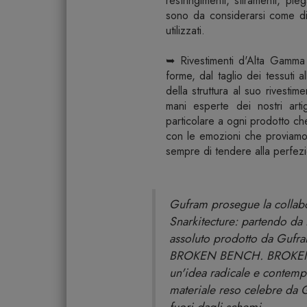
restringimenti, stiramenti, pi
sono da considerarsi come dif
utilizzati.
➥ Rivestimenti d'Alta Gamma D
forme, dal taglio dei tessuti a
della struttura al suo rivesti
mani esperte dei nostri art
particolare a ogni prodotto c
con le emozioni che proviamo 
sempre di tendere alla perfez
Gufram prosegue la collab
Snarkitecture: partendo d
assoluto prodotto da Gufra
BROKEN BENCH. BROKEN SE
un'idea radicale e contempor
materiale reso celebre da G