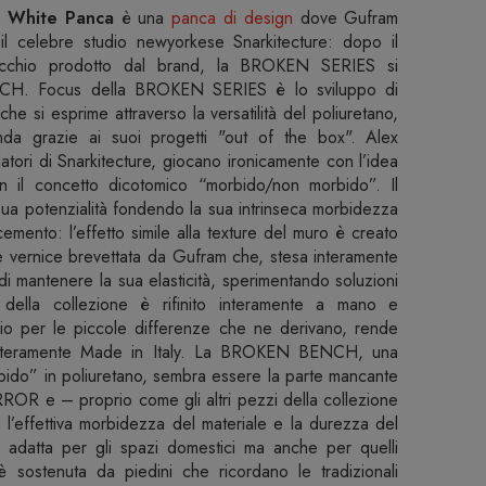
t White Panca
è una
panca di design
dove Gufram
il celebre studio newyorkese Snarkitecture: dopo il
hio prodotto dal brand, la BROKEN SERIES si
CH. Focus della BROKEN SERIES è lo sviluppo di
e si esprime attraverso la versatilità del poliuretano,
enda grazie ai suoi progetti "out of the box". Alex
ori di Snarkitecture, giocano ironicamente con l’idea
on il concetto dicotomico “morbido/non morbido”. Il
a sua potenzialità fondendo la sua intrinseca morbidezza
emento: l’effetto simile alla texture del muro è creato
le vernice brevettata da Gufram che, stesa interamente
i mantenere la sua elasticità, sperimentando soluzioni
della collezione è rifinito interamente a mano e
oprio per le piccole differenze che ne derivano, rende
 interamente Made in Italy. La BROKEN BENCH, una
rbido” in poliuretano, sembra essere la parte mancante
OR e – proprio come gli altri pezzi della collezione
a l’effettiva morbidezza del materiale e la durezza del
a adatta per gli spazi domestici ma anche per quelli
ostenuta da piedini che ricordano le tradizionali