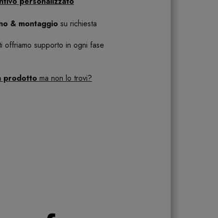
ntivo personalizzato
ano & montaggio
su richiesta
 ti offriamo supporto in ogni fase
n prodotto
ma non lo trovi?