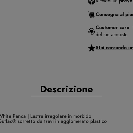
Richiedi un
preve
Consegna al pi
Customer care
:
del tuo acquisto
Stai cercando u
Descrizione
ite Panca | Lastra irregolare in morbido
 Guflac® sorretto da travi in agglomerato plastico