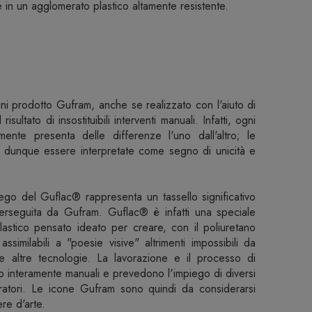
e in un agglomerato plastico altamente resistente.
 prodotto Gufram, anche se realizzato con l'aiuto di
risultato di insostituibili interventi manuali. Infatti, ogni
lmente presenta delle differenze l'uno dall'altro; le
o dunque essere interpretate come segno di unicità e
go del Guflac® rappresenta un tassello significativo
à perseguita da Gufram. Guflac® è infatti una speciale
lastico pensato ideato per creare, con il poliuretano
 assimilabili a "poesie visive" altrimenti impossibili da
i e altre tecnologie. La lavorazione e il processo di
 interamente manuali e prevedono l'impiego di diversi
ecoratori. Le icone Gufram sono quindi da considerarsi
re d'arte.