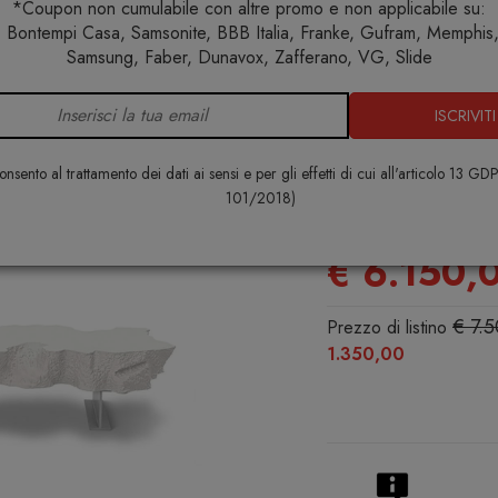
*Coupon non cumulabile con altre promo e non applicabile su:
 Bontempi Casa, Samsonite, BBB Italia, Franke, Gufram, Memphis, 
Arredo interno
Panche
Gufram Broken Bench Almost Wh
Samsung, Faber, Dunavox, Zafferano, VG, Slide
ISCRIVITI
Gufram Bro
White Panc
nsento al trattamento dei dati ai sensi e per gli effetti di cui all'articolo 13 GD
101/2018)
GUFRAM
€ 6.150,
€ 7.
Prezzo di listino
1.350,00