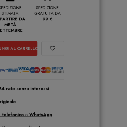
SPEDIZIONE
SPEDIZIONE
STIMATA
GRATUITA DA
 PARTIRE DA
99 €
METÀ
SETTEMBRE
UNGI AL CARRELLO
24 rate senza interessi
iginale
 telefonico
o
WhatsApp