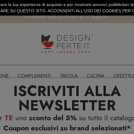
are la tua esperienza di acquisto e per mostrarti annunci pubblicitari atti
EURO
PAGAMENTO SICURO PAYPAL · CARTA DI CREDITO
RE SU QUESTO SITO, ACCONSENTI ALL'USO DEI COOKIES PER G
SUMMER SALES | Fino al 31 Agosto
IONE
COMPLEMENTI
TAVOLA
CUCINA
LIFESTYL
ISCRIVITI ALLA
NEWSLETTER
er
TE
uno
sconto del 5%
su tutto il catalog
Coupon esclusivi su brand selezionati*