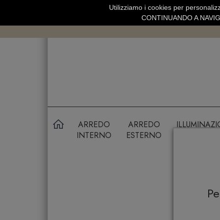
Utilizziamo i cookies per personalizz
SPEDIZIONE GRATUITA SOPRA 99 
CONTINUANDO A NAVIGA
ARREDO
ARREDO
ILLUMINAZ
INTERNO
ESTERNO
P