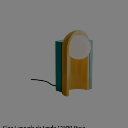
Cleo Lampada da tavolo C2810 Decò