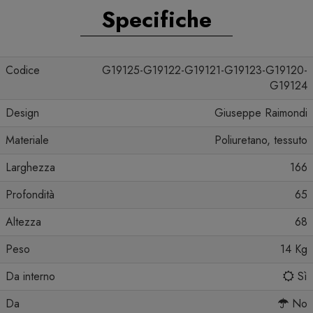
Specifiche
Codice
G19125-G19122-G19121-G19123-G19120-
G19124
Design
Giuseppe Raimondi
Materiale
Poliuretano, tessuto
Larghezza
166
Profondità
65
Altezza
68
Peso
14 Kg
Da interno
Sì
Da
No