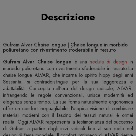
Descrizione
Gufram Alvar Chaise longue | Chaise longue in morbido
poliuretano con rivestimento sfoderabile in tessuto
Gufram Alvar Chaise longue
è una
seduta di design
in
morbido poliuretano con rivestimento sfoderabile in tessuto.La
chaise longue ALVAR, che incarna lo spirito hippy degli anni
Sessanta, si contraddistingue per la sua leggerezza e
adattabilità. Concepita nell'era del design radicale, ALVAR,
infrangendo le regole convenzionali, unisce modernità ed
eleganza senza tempo. La sua forma naturalmente ergonomica
offre un comfort ineguagliabile: l’utopica visione di combinare
materiali moderni con il fascino dei tessuti naturali è ormai
realtà. Oggi ALVAR rappresenta la testimonianza del successo
di Gufram a partire dagli inizi radicali fino al suo ruolo nel
design di fama mondiale. Il comfort intrinseco di ALVAR deriva