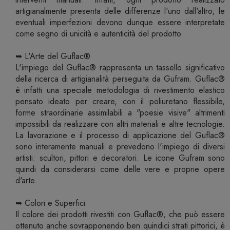
artigianalmente presenta delle differenze l'uno dall'altro; le
eventuali imperfezioni devono dunque essere interpretate
come segno di unicità e autenticità del prodotto.
➥ L'Arte del Guflac®
L'impiego del Guflac® rappresenta un tassello significativo
della ricerca di artigianalità perseguita da Gufram. Guflac®
è infatti una speciale metodologia di rivestimento elastico
pensato ideato per creare, con il poliuretano flessibile,
forme straordinarie assimilabili a "poesie visive" altrimenti
impossibili da realizzare con altri materiali e altre tecnologie.
La lavorazione e il processo di applicazione del Guflac®
sono interamente manuali e prevedono l'impiego di diversi
artisti: scultori, pittori e decoratori. Le icone Gufram sono
quindi da considerarsi come delle vere e proprie opere
d'arte.
➥ Colori e Superfici
Il colore dei prodotti rivestiti con Guflac®, che può essere
ottenuto anche sovrapponendo ben quindici strati pittorici, è