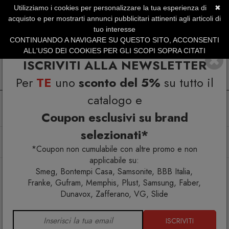
Utilizziamo i cookies per personalizzare la tua esperienza di
✖
SERVIZIO CLIENTI +39.0773.470.562
acquisto e per mostrarti annunci pubblicitari attinenti agli articoli di
SUMMER SALES | Fino al 31 Agosto
tuo interesse
CONTINUANDO A NAVIGARE SU QUESTO SITO, ACCONSENTI
ALL'USO DEI COOKIES PER GLI SCOPI SOPRA CITATI
ISCRIVITI ALLA NEWSLETTER
Per
TE
uno
sconto del 5%
su tutto il
catalogo e
Coupon esclusivi su brand
selezionati*
Home
Arredo interno
Poltrone e chaise longue
Gufram Alvar Chaise longue
*Coupon non cumulabile con altre promo e non
applicabile su:
Smeg, Bontempi Casa, Samsonite, BBB Italia,
Franke, Gufram, Memphis, Plust, Samsung, Faber,
Dunavox, Zafferano, VG, Slide
ISCRIVITI