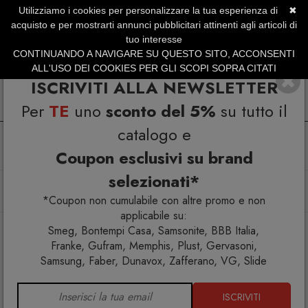
Utilizziamo i cookies per personalizzare la tua esperienza di
✖
SERVIZIO CLIENTI +39.0773.470.562
acquisto e per mostrarti annunci pubblicitari attinenti agli articoli di
SUMMER SALES | Fino al 40% di Sconto
tuo interesse
CONTINUANDO A NAVIGARE SU QUESTO SITO, ACCONSENTI
ALL'USO DEI COOKIES PER GLI SCOPI SOPRA CITATI
ISCRIVITI ALLA NEWSLETTER
Per
TE
uno
sconto del 5%
su tutto il
catalogo e
Coupon esclusivi su brand
selezionati*
Home
Arredo interno
Poltrone e chaise longue
Gufram Flowie Seduta
*Coupon non cumulabile con altre promo e non
applicabile su:
Smeg, Bontempi Casa, Samsonite, BBB Italia,
Franke, Gufram, Memphis, Plust, Gervasoni,
Samsung, Faber, Dunavox, Zafferano, VG, Slide
ISCRIVITI