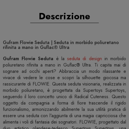
Descrizione
Gufram Flowie Seduta | Seduta in morbido poliuretano
rifinita a mano in Guflac® Ultra
Gufram Flowie Seduta
è la
seduta di design
in morbido
poliuretano rifinita a mano in Guflac® Ultra. Ti capita mai di
sognare ad occhi aperti? Abbraccia un modo rilassante e
vivace di vedere le cose e scopri la silhouette giocosa ma
rassicurante di FLOWIE. Questa seduta visionaria, realizzata in
morbido poliuretano, è progettata da Supertoys Supertoys,
seguendo il loro concetto unico di Radical Cuteness. Questo
oggetto da compagnia a forma di fiore trascende il rigido
funzionalismo, armonizzando abilmente la sua utilità pratica di
essere una seduta con l'aggiunta di una magia capricciosa che
alimenta i voli di fantasia dei sognatori. FLOWIE, progettato dal
duo artistico olandese-tedesco Supertoys Supertoys, una