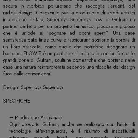
seduta in morbido poliuretano che raccoglie l’eredità del
radical design. Conosciuto per la produzione di arredi artistici
in edizione limitata, Supertoys Supertoys trova in Gufram un
partner perfetto per un progetto fantastico, giocoso e gioioso
che è un’ode al “sognare ad occhi aperti”. Una base
semisferica dalle linee curve e rassicuranti sostiene la corolla di
un fiore stilizzato, come quello che potrebbe disegnare un
bambino. FLOWIE è un pouf che si colloca in continuità con le
grandi icone di Gufram, sculture domestiche che portano nelle
case una natura reinterpretata secondo una filosofia del design
fuori dalle convenzioni.
Design: Supertoys Supertoys
SPECIFICHE
➥ Produzione Artigianale
Ogni prodotto Gufram, anche se realizzato con l'aiuto di
tecnologie all'avanguardia, è il risultato di insostituibili
interventi manuali. Infatti, ogni prodotto realizzato