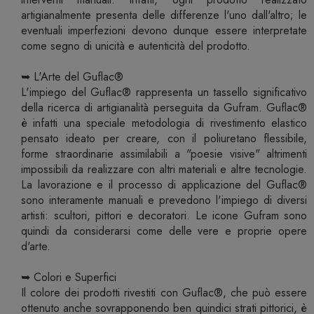
artigianalmente presenta delle differenze l'uno dall'altro; le
eventuali imperfezioni devono dunque essere interpretate
come segno di unicità e autenticità del prodotto.
➥ L'Arte del Guflac®
L'impiego del Guflac® rappresenta un tassello significativo
della ricerca di artigianalità perseguita da Gufram. Guflac®
è infatti una speciale metodologia di rivestimento elastico
pensato ideato per creare, con il poliuretano flessibile,
forme straordinarie assimilabili a "poesie visive" altrimenti
impossibili da realizzare con altri materiali e altre tecnologie.
La lavorazione e il processo di applicazione del Guflac®
sono interamente manuali e prevedono l'impiego di diversi
artisti: scultori, pittori e decoratori. Le icone Gufram sono
quindi da considerarsi come delle vere e proprie opere
d'arte.
➥ Colori e Superfici
Il colore dei prodotti rivestiti con Guflac®, che può essere
ottenuto anche sovrapponendo ben quindici strati pittorici, è