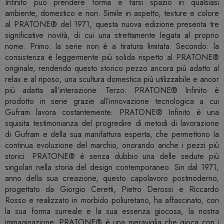
Infinito può prendere forma e farsi spazio in qualsiasi
ambiente, domestico e non. Simile in aspetto, texture e colore
al PRATONE® del 1971, questa nuova edizione presenta tre
significative novità, di cui una strettamente legata al proprio
nome. Primo: la serie non è a tiratura limitata. Secondo: la
consistenza è leggermente più solida rispetto al PRATONE®
originale, rendendo questo storico pezzo ancora più adatto al
relax e al riposo; una scultura domestica più utilizzabile e ancor
più adatta all’interazione. Terzo: PRATONE® Infinito è
prodotto in serie grazie all’innovazione tecnologica a cui
Gufram lavora costantemente. PRATONE® Infinito è una
squisita testimonianza del progredire di metodi di lavorazione
di Gufram e della sua manifattura esperta, che permettono la
continua evoluzione del marchio, onorando anche i pezzi più
storici. PRATONE® è senza dubbio una delle sedute più
singolari nella storia del design contemporaneo. Sin dal 1971,
anno della sua creazione, questo capolavoro postmoderno,
progettato da Giorgio Ceretti, Pietro Derossi e Riccardo
Rosso e realizzato in morbido poliuretano, ha affascinato, con
la sua forma surreale e la sua essenza giocosa, la nostra
immaginazione. PRATONE® è una meraviglia che gioca con i