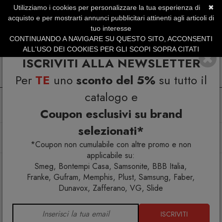
Utilizziamo i cookies per personalizzare la tua esperienza di
✖
SERVIZIO CLIENTI +39.0773.470.562
acquisto e per mostrarti annunci pubblicitari attinenti agli articoli di
SUMMER SALES | Fino al 31 Agosto
tuo interesse
CONTINUANDO A NAVIGARE SU QUESTO SITO, ACCONSENTI
ALL'USO DEI COOKIES PER GLI SCOPI SOPRA CITATI
ISCRIVITI ALLA NEWSLETTER
Per
TE
uno
sconto del 5%
su tutto il
catalogo e
Coupon esclusivi su brand
selezionati*
Home
Arredo interno
Pouf
Gufram Pratone Infinito Seduta
*Coupon non cumulabile con altre promo e non
applicabile su:
Smeg, Bontempi Casa, Samsonite, BBB Italia,
Franke, Gufram, Memphis, Plust, Samsung, Faber,
Dunavox, Zafferano, VG, Slide
ISCRIVITI