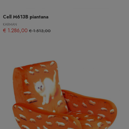
Cell M613B piantana
KARMAN
€ 1.286,00
€ 1.513,00