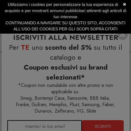
Utilizziamo i cookies per personalizzare la tua esperienza di
✖
SERVIZIO CLIENTI +39.0773.470.562
acquisto e per mostrarti annunci pubblicitari attinenti agli articoli di
SUMMER SALES | Fino al 31 Agosto
tuo interesse
CONTINUANDO A NAVIGARE SU QUESTO SITO, ACCONSENTI
ALL'USO DEI COOKIES PER GLI SCOPI SOPRA CITATI
ISCRIVITI ALLA NEWSLETTER
Per
TE
uno
sconto del 5%
su tutto il
catalogo e
Coupon esclusivi su brand
selezionati*
Home
Arredo interno
Pouf
Gufram Ron Ron Oggetto da compagnia
*Coupon non cumulabile con altre promo e non
applicabile su:
Smeg, Bontempi Casa, Samsonite, BBB Italia,
Franke, Gufram, Memphis, Plust, Samsung, Faber,
Dunavox, Zafferano, VG, Slide
ISCRIVITI