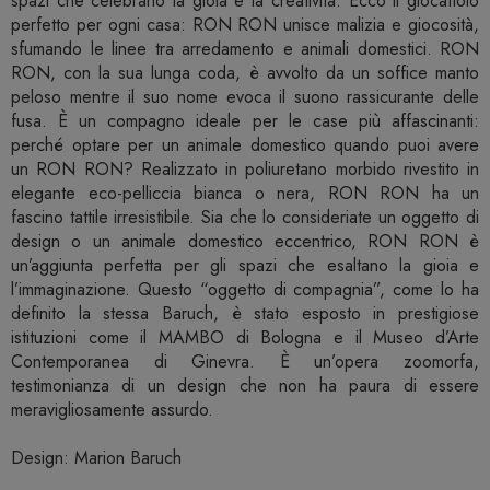
spazi che celebrano la gioia e la creatività. Ecco il giocattolo
perfetto per ogni casa: RON RON unisce malizia e giocosità,
sfumando le linee tra arredamento e animali domestici. RON
RON, con la sua lunga coda, è avvolto da un soffice manto
peloso mentre il suo nome evoca il suono rassicurante delle
fusa. È un compagno ideale per le case più affascinanti:
perché optare per un animale domestico quando puoi avere
un RON RON? Realizzato in poliuretano morbido rivestito in
elegante eco-pelliccia bianca o nera, RON RON ha un
fascino tattile irresistibile. Sia che lo consideriate un oggetto di
design o un animale domestico eccentrico, RON RON è
un’aggiunta perfetta per gli spazi che esaltano la gioia e
l’immaginazione. Questo “oggetto di compagnia”, come lo ha
definito la stessa Baruch, è stato esposto in prestigiose
istituzioni come il MAMBO di Bologna e il Museo d’Arte
Contemporanea di Ginevra. È un’opera zoomorfa,
testimonianza di un design che non ha paura di essere
meravigliosamente assurdo.
Design: Marion Baruch