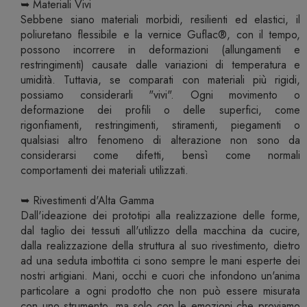
➥ Materiali Vivi
Sebbene siano materiali morbidi, resilienti ed elastici, il
poliuretano flessibile e la vernice Guflac®, con il tempo,
possono incorrere in deformazioni (allungamenti e
restringimenti) causate dalle variazioni di temperatura e
umidità. Tuttavia, se comparati con materiali più rigidi,
possiamo considerarli "vivi". Ogni movimento o
deformazione dei profili o delle superfici, come
rigonfiamenti, restringimenti, stiramenti, piegamenti o
qualsiasi altro fenomeno di alterazione non sono da
considerarsi come difetti, bensì come normali
comportamenti dei materiali utilizzati.
➥ Rivestimenti d'Alta Gamma
Dall'ideazione dei prototipi alla realizzazione delle forme,
dal taglio dei tessuti all'utilizzo della macchina da cucire,
dalla realizzazione della struttura al suo rivestimento, dietro
ad una seduta imbottita ci sono sempre le mani esperte dei
nostri artigiani. Mani, occhi e cuori che infondono un'anima
particolare a ogni prodotto che non può essere misurata
con uno strumento, ma solo con le emozioni che proviamo