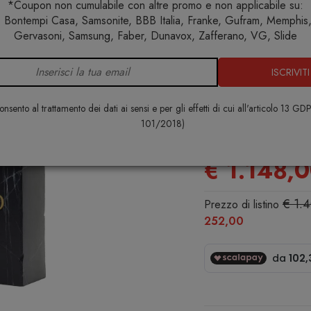
*Coupon non cumulabile con altre promo e non applicabile su:
 Bontempi Casa, Samsonite, BBB Italia, Franke, Gufram, Memphis, 
Home
Arredo interno
Pouf
Gufram The End Black Sedu
Gervasoni, Samsung, Faber, Dunavox, Zafferano, VG, Slide
ISCRIVITI
Gufram The
Seduta
nsento al trattamento dei dati ai sensi e per gli effetti di cui all'articolo 13 GD
101/2018)
GUFRAM
€ 1.148,
€ 1.
Prezzo di listino
252,00