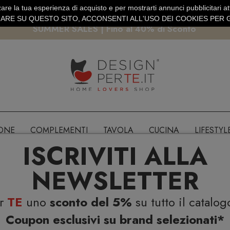
are la tua esperienza di acquisto e per mostrarti annunci pubblicitari atti
EURO
PAGAMENTO SICURO PAYPAL · CARTA DI CREDITO
RE SU QUESTO SITO, ACCONSENTI ALL'USO DEI COOKIES PER G
SUMMER SALES | Fino al 40% di Sconto
IONE
COMPLEMENTI
TAVOLA
CUCINA
LIFESTYL
ISCRIVITI ALLA
NEWSLETTER
er
TE
uno
sconto del 5%
su tutto il catalog
Coupon esclusivi su brand selezionati*