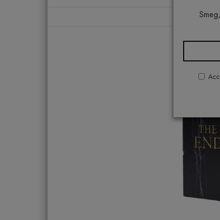
Smeg,
Acco