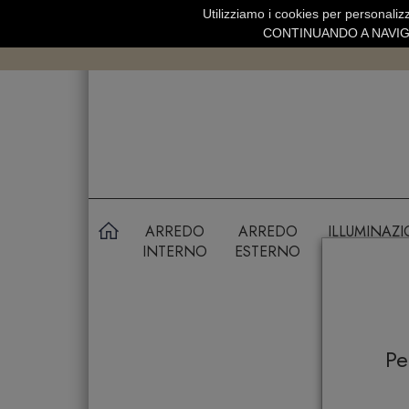
Utilizziamo i cookies per personalizz
SPEDIZIONE GRATUITA SOPRA 99 
CONTINUANDO A NAVIGA
ARREDO
ARREDO
ILLUMINAZ
INTERNO
ESTERNO
P