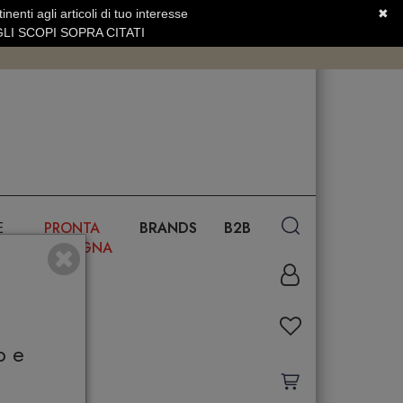
nenti agli articoli di tuo interesse
✖
SERVIZIO CLIENTI +39.0773.470.562
LI SCOPI SOPRA CITATI
E
PRONTA
BRANDS
B2B
CONSEGNA
o e