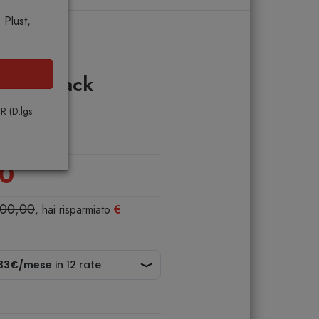
Plust,
ta
 End Black
PR (D.lgs
00
400,00
, hai risparmiato
€