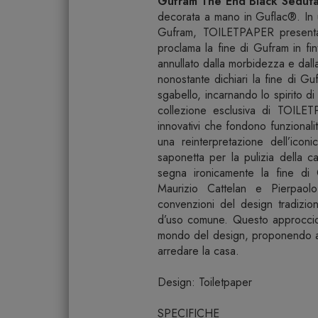
Gufram The End Black Sedut
decorata a mano in Guflac®. In 
Gufram, TOILETPAPER presenta
proclama la fine di Gufram in fin
annullato dalla morbidezza e dall
nonostante dichiari la fine di 
sgabello, incarnando lo spirito 
collezione esclusiva di TOILE
innovativi che fondono funzionali
una reinterpretazione dell’i
saponetta per la pulizia della
segna ironicamente la fine di
Maurizio Cattelan e Pierpaolo
convenzioni del design tradizio
d’uso comune. Questo approccio 
mondo del design, proponendo a
arredare la casa.
Design: Toiletpaper
SPECIFICHE