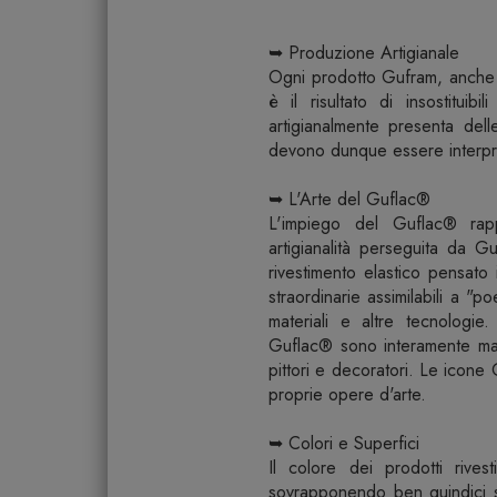
➥ Produzione Artigianale
Ogni prodotto Gufram, anche se
è il risultato di insostituibi
artigianalmente presenta delle
devono dunque essere interpre
➥ L'Arte del Guflac®
L'impiego del Guflac® rappr
artigianalità perseguita da G
rivestimento elastico pensato 
straordinarie assimilabili a "po
materiali e altre tecnologie
Guflac® sono interamente manua
pittori e decoratori. Le icon
proprie opere d'arte.
➥ Colori e Superfici
Il colore dei prodotti riv
sovrapponendo ben quindici stra