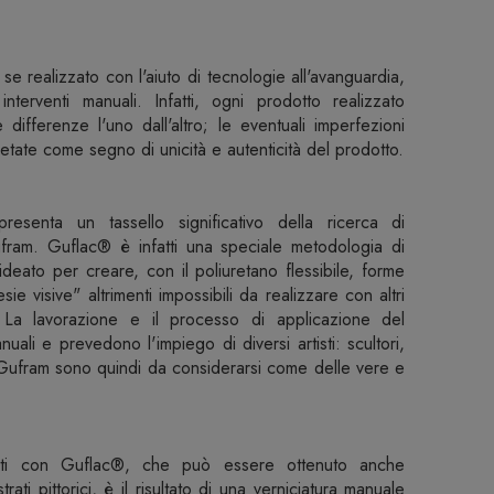
 realizzato con l'aiuto di tecnologie all'avanguardia,
li interventi manuali. Infatti, ogni prodotto realizzato
 differenze l'uno dall'altro; le eventuali imperfezioni
tate come segno di unicità e autenticità del prodotto.
esenta un tassello significativo della ricerca di
ufram. Guflac® è infatti una speciale metodologia di
ideato per creare, con il poliuretano flessibile, forme
esie visive" altrimenti impossibili da realizzare con altri
. La lavorazione e il processo di applicazione del
li e prevedono l'impiego di diversi artisti: scultori,
e Gufram sono quindi da considerarsi come delle vere e
estiti con Guflac®, che può essere ottenuto anche
ti pittorici, è il risultato di una verniciatura manuale