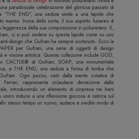
a
è la
seduta di design
in morbido poliuretano rifinita e
una paradossale celebrazione del glorioso passato di
 "THE END", una seduta simile a una lapide che
to marmo. Ironia della sorte, il suo aspetto funereo è
a leggerezza della sua composizione in poliuretano. E,
Gufram, ci si può sedere su questa lapide come su uno
di anti-design che Gufram ha sempre sostenuto. Ecco la
TPAPER per Gufram, una serie di oggetti di design
tà e visione artistica. Questa collezione include GOD,
conico CACTUS® di Gufram; SOAP, una monumentale
 casa, e THE END, una seduta a forma di tomba che
 Gufram. Ogni pezzo, nato dalla mente creativa di
 Ferrari, rappresenta un’audace deviazione dalle
nale, introducendo un elemento di sorpresa nei beni
unico induce a una riflessione giocosa e satirica sul
llo stesso tempo un nuovo, audace e inedito modo di