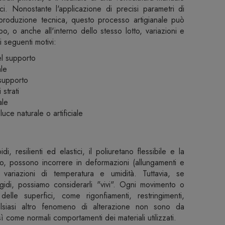
ici. Nonostante l'applicazione di precisi parametri di
 produzione tecnica, questo processo artigianale può
, o anche all'interno dello stesso lotto, variazioni e
i seguenti motivi:
del supporto
le
 supporto
 strati
ale
uce naturale o artificiale
, resilienti ed elastici, il poliuretano flessibile e la
o, possono incorrere in deformazioni (allungamenti e
e variazioni di temperatura e umidità. Tuttavia, se
igidi, possiamo considerarli "vivi". Ogni movimento o
elle superfici, come rigonfiamenti, restringimenti,
alsiasi altro fenomeno di alterazione non sono da
ì come normali comportamenti dei materiali utilizzati.