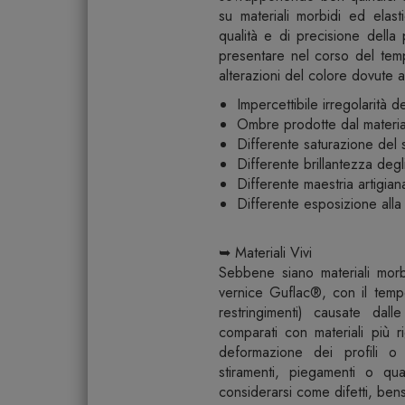
su materiali morbidi ed elast
qualità e di precisione della
presentare nel corso del tempo
alterazioni del colore dovute a
Impercettibile irregolarità 
Ombre prodotte dal materia
Differente saturazione del
Differente brillantezza degli
Differente maestria artigian
Differente esposizione alla l
➥ Materiali Vivi
Sebbene siano materiali morbidi
vernice Guflac®, con il temp
restringimenti) causate dall
comparati con materiali più r
deformazione dei profili o d
stiramenti, piegamenti o qu
considerarsi come difetti, bens