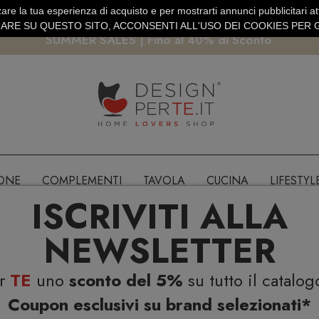
are la tua esperienza di acquisto e per mostrarti annunci pubblicitari atti
EURO
PAGAMENTO SICURO PAYPAL · CARTA DI CREDITO
RE SU QUESTO SITO, ACCONSENTI ALL'USO DEI COOKIES PER G
SUMMER SALES | Fino al 40% di Sconto
IONE
COMPLEMENTI
TAVOLA
CUCINA
LIFESTYL
ISCRIVITI ALLA
NEWSLETTER
er
TE
uno
sconto del 5%
su tutto il catalog
Coupon esclusivi su brand selezionati*