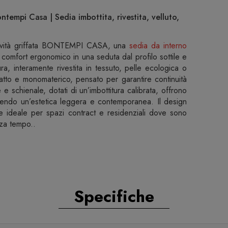
tempi Casa | Sedia imbottita, rivestita, velluto,
vità griffata BONTEMPI CASA, una
sedia da interno
omfort ergonomico in una seduta dal profilo sottile e
ura, interamente rivestita in tessuto, pelle ecologica o
atto e monomaterico, pensato per garantire continuità
le e schienale, dotati di un’imbottitura calibrata, offrono
endo un’estetica leggera e contemporanea. Il design
e ideale per spazi contract e residenziali dove sono
enza tempo..
Specifiche