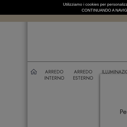
Utilizziamo i cookies per personalizz
SPEDIZIONE GRATUITA SOPRA 99 
CONTINUANDO A NAVIGA
ARREDO
ARREDO
ILLUMINAZ
INTERNO
ESTERNO
P