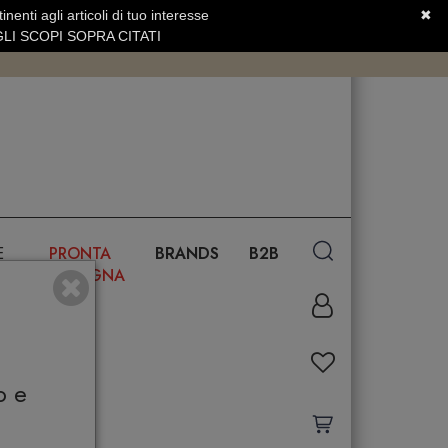
nenti agli articoli di tuo interesse
✖
SERVIZIO CLIENTI +39.0773.470.562
LI SCOPI SOPRA CITATI
E
PRONTA
BRANDS
B2B
CONSEGNA
o e