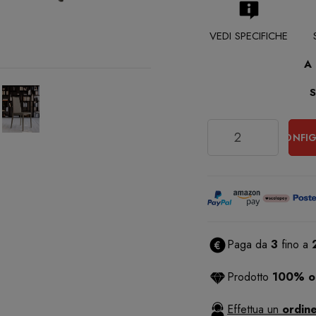
VEDI SPECIFICHE
A
Quantità
CONFIG
Paga da
3
fino a
Prodotto
100% or
Effettua un
ordine