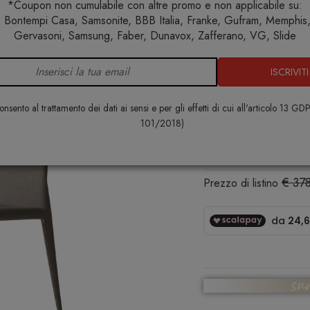
*Coupon non cumulabile con altre promo e non applicabile su:
 Bontempi Casa, Samsonite, BBB Italia, Franke, Gufram, Memphis, 
Home
Arredo interno
Sedie
Sedia Margharet 34.98
Gervasoni, Samsung, Faber, Dunavox, Zafferano, VG, Slide
ISCRIVITI
Sedia Marg
BONTEMPI
nsento al trattamento dei dati ai sensi e per gli effetti di cui all'articolo 13 GD
101/2018)
€ 277,0
€ 37
Prezzo di listino