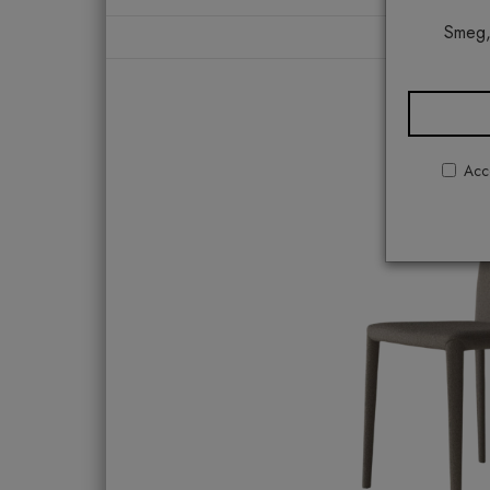
Smeg,
Acco