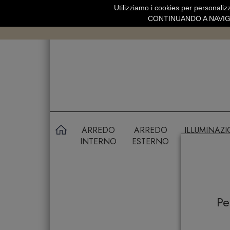
Utilizziamo i cookies per personalizz
SPEDIZIONE GRATUITA SOPRA 99 
CONTINUANDO A NAVIGA
ARREDO
ARREDO
ILLUMINAZ
INTERNO
ESTERNO
P