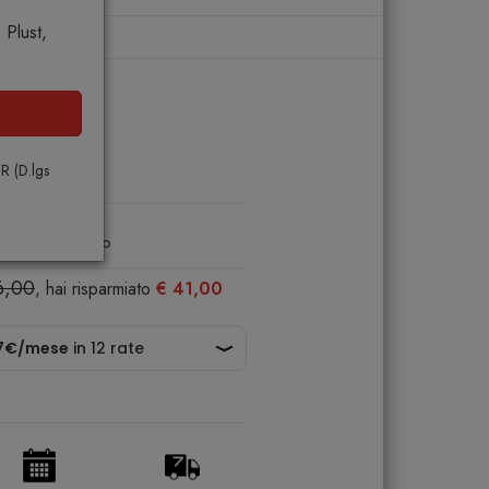
Plust,
PR (D.lgs
0
importo unitario
6,00
, hai risparmiato
€ 41,00