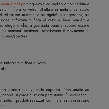
a
sedia di design
pieghevole ed impilabile con seduta e
zato in fibra di vetro. Struttura in metallo verniciato
l felicissimo matrimonio tra rigidità e leggerezza, tra
ezione rinforzata in fibra di vetro e linee semplici e
ta ed elegante che, a guardarla bene si scopre essere
sui montanti posteriori sottolineano il movimento di
chiusura/apertura.‎
e rinforzato in fibra di vetro
rato
terni protetti (es. verande coperte). Non adatto ad
 nebbia, rugiada o umidità persistente. É necessario il
 notte. I prodotti realizzati con materiali naturali sono
nto.