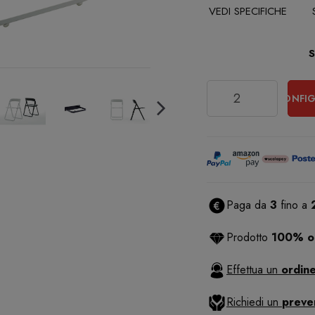
VEDI SPECIFICHE
Quantità
CONFIG
Paga da
3
fino a
Prodotto
100% or
Effettua un
ordine
Richiedi un
preve