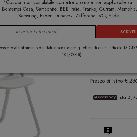
*Coupon non cumulabile con altre promo e non applicabile su:
 Bontempi Casa, Samsonite, BBB Italia, Franke, Gufram, Memphis, 
Home
Arredo interno
Sedie
Bek sedia
Samsung, Faber, Dunavox, Zafferano, VG, Slide
ISCRIVITI
Bek sedia
CASAMANIA
nsento al trattamento dei dati ai sensi e per gli effetti di cui all'articolo 13 GD
101/2018)
€ 245,0
€ 28
Prezzo di listino