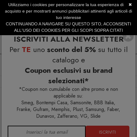
Utilizziamo i cookies per personalizzare la tua esperienza di
✖
SERVIZIO CLIENTI +39.0773.470.562
acquisto e per mostrarti annunci pubblicitari attinenti agli articoli di
SUMMER SALES | Fino al 31 Agosto
tuo interesse
CONTINUANDO A NAVIGARE SU QUESTO SITO, ACCONSENTI
ALL'USO DEI COOKIES PER GLI SCOPI SOPRA CITATI
ISCRIVITI ALLA NEWSLETTER
Per
TE
uno
sconto del 5%
su tutto il
catalogo e
Coupon esclusivi su brand
selezionati*
Home
Arredo interno
Sedie
Rememberme Sedia
*Coupon non cumulabile con altre promo e non
applicabile su:
Smeg, Bontempi Casa, Samsonite, BBB Italia,
Franke, Gufram, Memphis, Plust, Samsung, Faber,
Dunavox, Zafferano, VG, Slide
ISCRIVITI