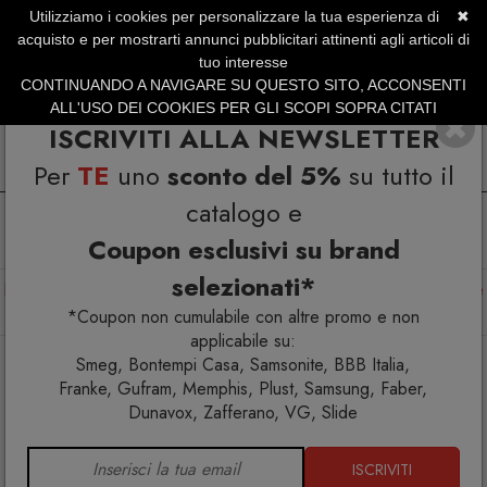
Utilizziamo i cookies per personalizzare la tua esperienza di
✖
SERVIZIO CLIENTI +39.0773.470.562
acquisto e per mostrarti annunci pubblicitari attinenti agli articoli di
SUMMER SALES | Fino al 31 Agosto
tuo interesse
CONTINUANDO A NAVIGARE SU QUESTO SITO, ACCONSENTI
ALL'USO DEI COOKIES PER GLI SCOPI SOPRA CITATI
ISCRIVITI ALLA NEWSLETTER
Per
TE
uno
sconto del 5%
su tutto il
catalogo e
Coupon esclusivi su brand
selezionati*
Home
Arredo interno
Arredo esterno
Sedie
Sedie
Sedia Italia 150 Colico
*Coupon non cumulabile con altre promo e non
applicabile su:
Smeg, Bontempi Casa, Samsonite, BBB Italia,
Franke, Gufram, Memphis, Plust, Samsung, Faber,
Dunavox, Zafferano, VG, Slide
ISCRIVITI