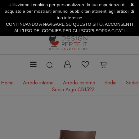
Utilizziamo i cookies per personalizzare la tua esperienza di
✖
SERVIZIO CLIENTI +39.0773.470.562
acquisto e per mostrarti annunci pubblicitari attinenti agli articoli di
SUMMER SALES | Fino al 40% di Sconto
tuo interesse
CONTINUANDO A NAVIGARE SU QUESTO SITO, ACCONSENTI
ALL'USO DEI COOKIES PER GLI SCOPI SOPRA CITATI
Home
Arredo interno
Arredo esterno
Sedie
Sedie
Sedia Argo CB1523