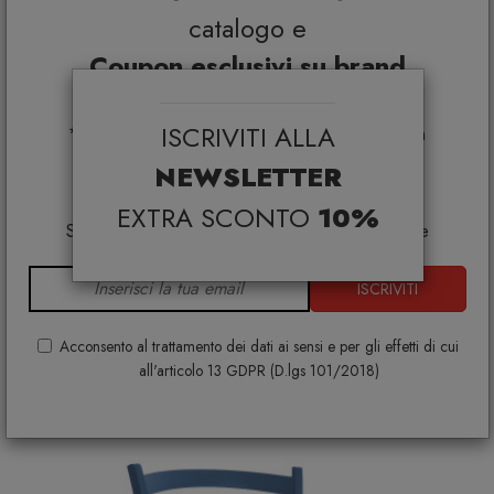
catalogo e
Coupon esclusivi su brand
selezionati*
ISCRIVITI ALLA
*Coupon non cumulabile con altre promo e non
applicabile su:
NEWSLETTER
Smeg, Bontempi Casa, Samsonite, BBB Italia,
Franke, Gufram, Memphis, Plust, Gervasoni,
EXTRA SCONTO
10%
Samsung, Faber, Dunavox, Zafferano, VG, Slide
Sedia Galaxy
ISCRIVITI
BONTEMPI
€ 96,00
€ 131,00
Acconsento al trattamento dei dati ai sensi e per gli effetti di cui
+ VARIANTI DISPONIBILI
all'articolo 13 GDPR (D.lgs 101/2018)