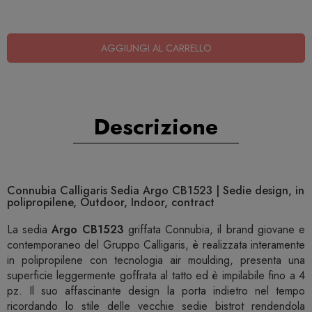
AGGIUNGI AL CARRELLO
Descrizione
Connubia Calligaris Sedia Argo CB1523 | Sedie design, in
polipropilene, Outdoor, Indoor, contract
La sedia
Argo CB1523
griffata Connubia, il brand giovane e
contemporaneo del Gruppo Calligaris, è realizzata interamente
in polipropilene con tecnologia air moulding, presenta una
superficie leggermente goffrata al tatto ed è impilabile fino a 4
pz. Il suo affascinante design la porta indietro nel tempo
ricordando lo stile delle vecchie sedie bistrot rendendola