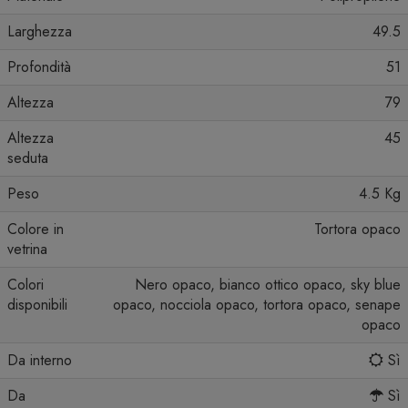
Larghezza
49.5
Profondità
51
Altezza
79
Altezza
45
seduta
Peso
4.5 Kg
Colore in
Tortora opaco
vetrina
Colori
Nero opaco, bianco ottico opaco, sky blue
disponibili
opaco, nocciola opaco, tortora opaco, senape
opaco
Da interno
Sì
Da
Sì