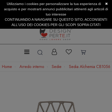
Utilizziamo i cookies per personalizzare la tua esperienza di
✖
SERVIZIO CLIENTI +39.0773.470.562
acquisto e per mostrarti annunci pubblicitari attinenti agli articoli di
SUMMER SALES | Fino al 31 Agosto
tuo interesse
CONTINUANDO A NAVIGARE SU QUESTO SITO, ACCONSENTI
ALL'USO DEI COOKIES PER GLI SCOPI SOPRA CITATI
Home
Arredo interno
Sedie
Sedia Alchemia CB1056