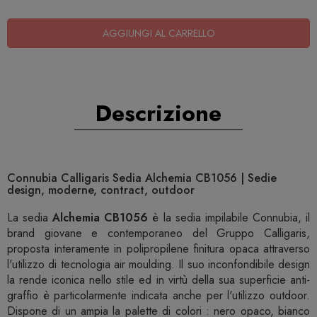
AGGIUNGI AL CARRELLO
Descrizione
Connubia Calligaris Sedia Alchemia CB1056 | Sedie
design, moderne, contract, outdoor
La sedia
Alchemia CB1056
è la sedia impilabile Connubia, il
brand giovane e contemporaneo del Gruppo Calligaris,
proposta interamente in polipropilene finitura opaca attraverso
l'utilizzo di tecnologia air moulding. Il suo inconfondibile design
la rende iconica nello stile ed in virtù della sua superficie anti-
graffio è particolarmente indicata anche per l'utilizzo outdoor.
Dispone di un ampia la palette di colori : nero opaco, bianco