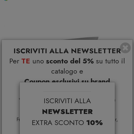
ISCRIVITI ALLA NEWSLETTER
Per
TE
uno
sconto del 5%
su tutto il
catalogo e
Coupon esclusivi su brand
selezionati*
ISCRIVITI ALLA
*Coupon non cumulabile con altre promo e non
applicabile su:
NEWSLETTER
Smeg, Bontempi Casa, Samsonite, BBB Italia,
Franke, Gufram, Memphis, Plust, Samsung, Faber,
EXTRA SCONTO
10%
Dunavox, Zafferano, VG, Slide