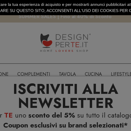
are la tua esperienza di acquisto e per mostrarti annunci pubblicitari atti
EURO
PAGAMENTO SICURO PAYPAL · CARTA DI CREDITO
RE SU QUESTO SITO, ACCONSENTI ALL'USO DEI COOKIES PER G
SUMMER SALES | Fino al 40% di Sconto
IONE
COMPLEMENTI
TAVOLA
CUCINA
LIFESTYL
ISCRIVITI ALLA
NEWSLETTER
er
TE
uno
sconto del 5%
su tutto il catalog
Coupon esclusivi su brand selezionati*