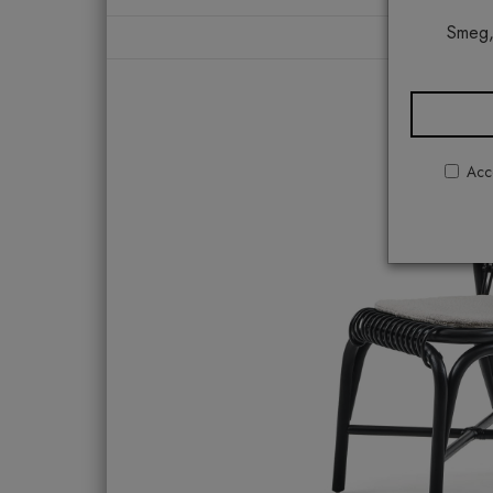
Smeg,
Acco