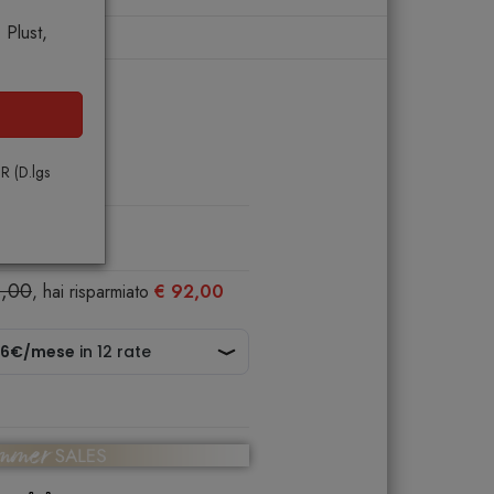
Plust,
PR (D.lgs
1,00
, hai risparmiato
€ 92,00