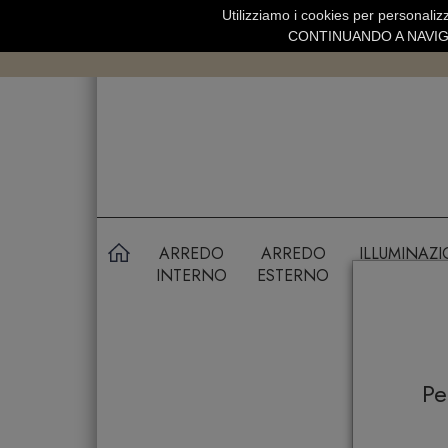
Utilizziamo i cookies per personalizz
SPEDIZIONE GRATUITA SOPRA 99 
CONTINUANDO A NAVIGA
ARREDO
ARREDO
ILLUMINAZ
INTERNO
ESTERNO
P