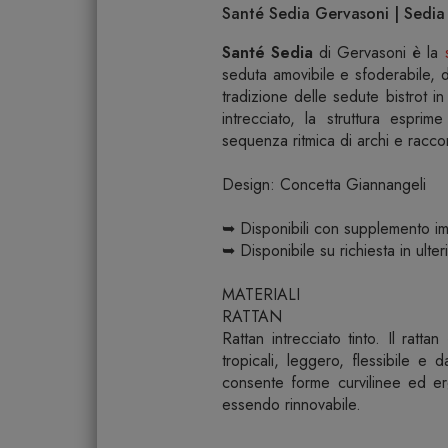
Santé Sedia Gervasoni | Sedia 
Santé Sedia
di Gervasoni è la
seduta amovibile e sfoderabile, dis
tradizione delle sedute bistrot i
intrecciato, la struttura espri
sequenza ritmica di archi e racc
Design: Concetta Giannangeli
➥ Disponibili con supplemento imb
➥ Disponibile su richiesta in ulter
MATERIALI
RATTAN
Rattan intrecciato tinto. Il ratt
tropicali, leggero, flessibile e 
consente forme curvilinee ed er
essendo rinnovabile.