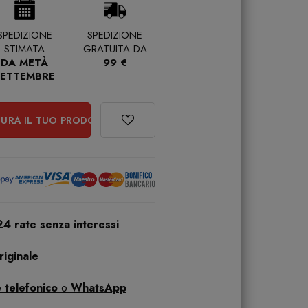
SPEDIZIONE
SPEDIZIONE
STIMATA
GRATUITA DA
DA METÀ
99 €
SETTEMBRE
URA IL TUO PRODOTTO
24 rate senza interessi
iginale
 telefonico
o
WhatsApp