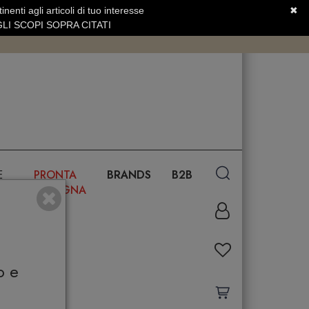
nenti agli articoli di tuo interesse
✖
SERVIZIO CLIENTI +39.0773.470.562
LI SCOPI SOPRA CITATI
E
PRONTA
BRANDS
B2B
CONSEGNA
o e