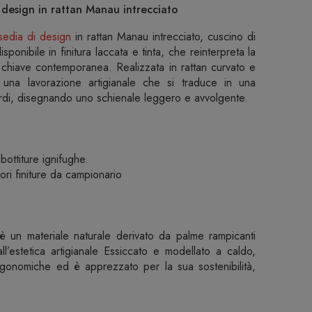
design in rattan Manau intrecciato
sedia di design
in rattan Manau intrecciato, cuscino di
ponibile in finitura laccata e tinta, che reinterpreta la
n chiave contemporanea. Realizzata in rattan curvato e
me una lavorazione artigianale che si traduce in una
ordi, disegnando uno schienale leggero e avvolgente.
ottiture ignifughe.
iori finiture da campionario
an è un materiale naturale derivato da palme rampicanti
dall’estetica artigianale Essiccato e modellato a caldo,
gonomiche ed è apprezzato per la sua sostenibilità,