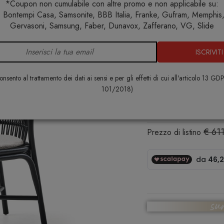
*Coupon non cumulabile con altre promo e non applicabile su:
 Bontempi Casa, Samsonite, BBB Italia, Franke, Gufram, Memphis, 
Home
Arredo interno
Sedie
Santé Sedia
Gervasoni, Samsung, Faber, Dunavox, Zafferano, VG, Slide
ISCRIVITI
Santé Sedia
GERVASONI
nsento al trattamento dei dati ai sensi e per gli effetti di cui all'articolo 13 GD
101/2018)
€ 519,00
€ 61
Prezzo di listino