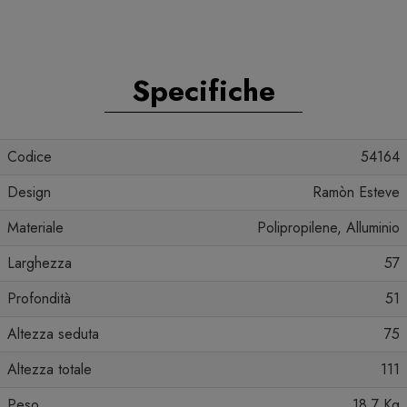
Specifiche
Codice
54164
Design
Ramòn Esteve
Materiale
Polipropilene, Alluminio
Larghezza
57
Profondità
51
Altezza seduta
75
Altezza totale
111
Peso
18.7 Kg