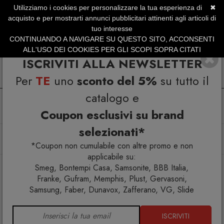
Utilizziamo i cookies per personalizzare la tua esperienza di
✖
SERVIZIO CLIENTI +39.0773.470.562
acquisto e per mostrarti annunci pubblicitari attinenti agli articoli di
SUMMER SALES | Fino al 40% di Sconto
tuo interesse
CONTINUANDO A NAVIGARE SU QUESTO SITO, ACCONSENTI
ALL'USO DEI COOKIES PER GLI SCOPI SOPRA CITATI
ISCRIVITI ALLA NEWSLETTER
Per
TE
uno
sconto del 5%
su tutto il
catalogo e
Coupon esclusivi su brand
selezionati*
Home
Arredo interno
Arredo esterno
Sgabelli
Sgabelli
Faz Sgabello con braccioli
*Coupon non cumulabile con altre promo e non
applicabile su:
Smeg, Bontempi Casa, Samsonite, BBB Italia,
Franke, Gufram, Memphis, Plust, Gervasoni,
Samsung, Faber, Dunavox, Zafferano, VG, Slide
ISCRIVITI