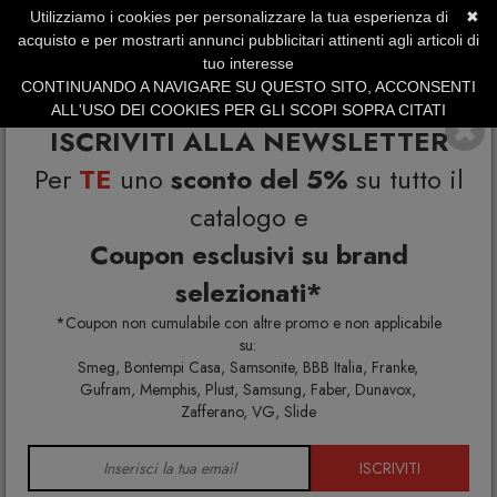
Utilizziamo i cookies per personalizzare la tua esperienza di
✖
SERVIZIO CLIENTI +39.0773.470.562
acquisto e per mostrarti annunci pubblicitari attinenti agli articoli di
SUMMER SALES | Fino al 40% di Sconto
tuo interesse
CONTINUANDO A NAVIGARE SU QUESTO SITO, ACCONSENTI
ALL'USO DEI COOKIES PER GLI SCOPI SOPRA CITATI
ISCRIVITI ALLA NEWSLETTER
Per
TE
uno
sconto del 5%
su tutto il
catalogo e
Coupon esclusivi su brand
selezionati*
Home
Arredo interno
Tavoli
Pagina 7
*Coupon non cumulabile con altre promo e non applicabile
su:
Smeg, Bontempi Casa, Samsonite, BBB Italia, Franke,
Gufram, Memphis, Plust, Samsung, Faber, Dunavox,
TAVOLI
Zafferano, VG, Slide
ISCRIVITI