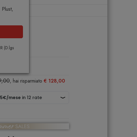
Plust,
volo
PR (D.lgs
9,00
, hai risparmiato
€ 128,00