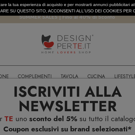
are la tua esperienza di acquisto e per mostrarti annunci pubblicitari atti
EURO
PAGAMENTO SICURO PAYPAL · CARTA DI CREDITO
RE SU QUESTO SITO, ACCONSENTI ALL'USO DEI COOKIES PER G
SUMMER SALES | Fino al 40% di Sconto
IONE
COMPLEMENTI
TAVOLA
CUCINA
LIFESTYL
ISCRIVITI ALLA
NEWSLETTER
er
TE
uno
sconto del 5%
su tutto il catalog
Coupon esclusivi su brand selezionati*