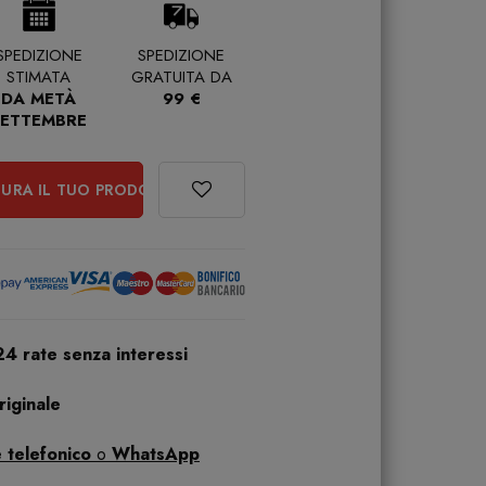
SPEDIZIONE
SPEDIZIONE
STIMATA
GRATUITA DA
DA METÀ
99 €
SETTEMBRE
URA IL TUO PRODOTTO
24 rate senza interessi
iginale
 telefonico
o
WhatsApp