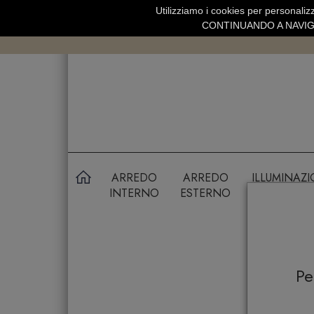
Utilizziamo i cookies per personalizz
SPEDIZIONE GRATUITA SOPRA 99 
CONTINUANDO A NAVIGA
ARREDO
ARREDO
ILLUMINAZ
INTERNO
ESTERNO
P