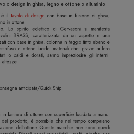
volo design in ghisa, legno e ottone o alluminio
 è il
tavolo di design
con base in fusione di ghisa,
ano in ottone
io. Lo spirito eclettico di Gervasoni si manifesta
tavolini BRASS, caratterizzata da un aspetto e una
zati con base in ghisa, colonna in faggio tinto ebano e
essofuso o ottone lucido, materiali che, grazie ai loro
tati o caldi e dorati, sanno impreziosire gli interni.
e altezze.
consegna anticipata/Quick Ship.
ati in lamiera di ottone con superficie lucidata a mano.
ità del prodotto, è possibile che nel tempo compaiano
idazione dell’ottone Queste macchie non sono quindi