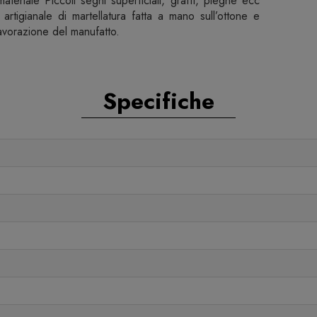
materiale Piccoli segni superficiali, graffi, pieghe ecc
rtigianale di martellatura fatta a mano sull’ottone e
lavorazione del manufatto.
Specifiche