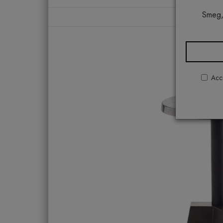
Smeg,
Acco