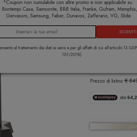
*Coupon non cumulabile con altre promo e non applicabile su:
 Bontempi Casa, Samsonite, BBB Italia, Franke, Gufram, Memphis, 
Home
Arredo interno
Tavoli
Brass 43 Tavolo
Gervasoni, Samsung, Faber, Dunavox, Zafferano, VG, Slide
ISCRIVITI
Brass 43 Ta
GERVASONI
nsento al trattamento dei dati ai sensi e per gli effetti di cui all'articolo 13 GD
101/2018)
€ 721,00
€ 84
Prezzo di listino