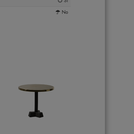
Sì
No