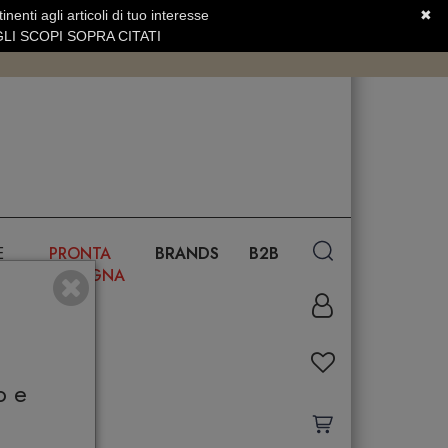
nenti agli articoli di tuo interesse
✖
SERVIZIO CLIENTI +39.0773.470.562
LI SCOPI SOPRA CITATI
E
PRONTA
BRANDS
B2B
CONSEGNA
o e