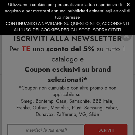
Utilizziamo i cookies per personalizzare la tua esperienza di
✖
SERVIZIO CLIENTI +39.0773.470.562
acquisto e per mostrarti annunci pubblicitari attinenti agli articoli di
SUMMER SALES | Fino al 31 Agosto
tuo interesse
CONTINUANDO A NAVIGARE SU QUESTO SITO, ACCONSENTI
ALL'USO DEI COOKIES PER GLI SCOPI SOPRA CITATI
ISCRIVITI ALLA NEWSLETTER
Per
TE
uno
sconto del 5%
su tutto il
catalogo e
Coupon esclusivi su brand
selezionati*
Home
Arredo interno
Pouf
Tavolini
Bolla 15 Tavolino
*Coupon non cumulabile con altre promo e non
applicabile su:
Smeg, Bontempi Casa, Samsonite, BBB Italia,
Franke, Gufram, Memphis, Plust, Samsung, Faber,
Dunavox, Zafferano, VG, Slide
ISCRIVITI