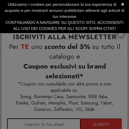
Utilizziamo i cookies per personalizzare la tua esperienza di
✖
SERVIZIO CLIENTI +39.0773.470.562
acquisto e per mostrarti annunci pubblicitari attinenti agli articoli di
SUMMER SALES | Fino al 31 Agosto
tuo interesse
CONTINUANDO A NAVIGARE SU QUESTO SITO, ACCONSENTI
ALL'USO DEI COOKIES PER GLI SCOPI SOPRA CITATI
ISCRIVITI ALLA NEWSLETTER
Per
TE
uno
sconto del 5%
su tutto il
catalogo e
Coupon esclusivi su brand
selezionati*
Home
Arredo interno
Tavoli
Tubi Tavolo
*Coupon non cumulabile con altre promo e non
applicabile su:
Smeg, Bontempi Casa, Samsonite, BBB Italia,
Franke, Gufram, Memphis, Plust, Samsung, Faber,
Dunavox, Zafferano, VG, Slide
ISCRIVITI