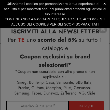
Utilizziamo i cookies per personalizzare la tua esperienza di
✖
SERVIZIO CLIENTI +39.0773.470.562
acquisto e per mostrarti annunci pubblicitari attinenti agli articoli di
SUMMER SALES | Fino al 40% di Sconto
tuo interesse
CONTINUANDO A NAVIGARE SU QUESTO SITO, ACCONSENTI
ALL'USO DEI COOKIES PER GLI SCOPI SOPRA CITATI
ISCRIVITI ALLA NEWSLETTER
Per
TE
uno
sconto del 5%
su tutto il
catalogo e
Coupon esclusivi su brand
selezionati*
Home
Arredo interno
Tavolini
Chele Tavolino tondo Ø35 H35
*Coupon non cumulabile con altre promo e non
applicabile su:
Smeg, Bontempi Casa, Samsonite, BBB Italia,
Franke, Gufram, Memphis, Plust, Gervasoni,
Samsung, Faber, Dunavox, Zafferano, VG, Slide
ISCRIVITI