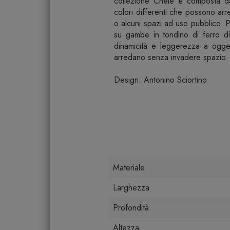
collezione Chele è composta da 
colori differenti che possono arr
o alcuni spazi ad uso pubblico. Pi
su gambe in tondino di ferro di
dinamicità e leggerezza a ogget
arredano senza invadere spazio.
Design: Antonino Sciortino
Materiale
Larghezza
Profondità
Altezza