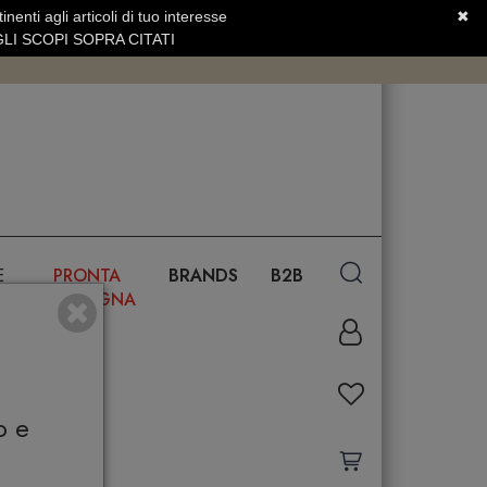
nenti agli articoli di tuo interesse
✖
SERVIZIO CLIENTI +39.0773.470.562
LI SCOPI SOPRA CITATI
E
PRONTA
BRANDS
B2B
CONSEGNA
o e