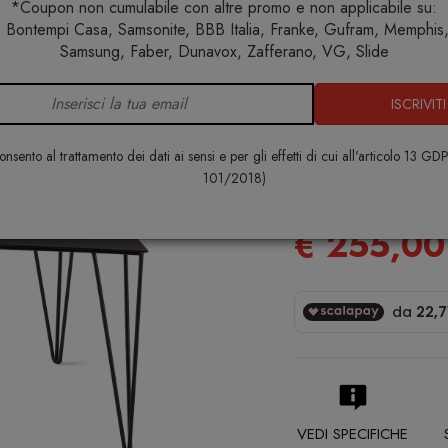
*Coupon non cumulabile con altre promo e non applicabile su:
 Bontempi Casa, Samsonite, BBB Italia, Franke, Gufram, Memphis, 
Arredo interno
Tavolini
Chele Tavolino trapezioidale 3
Samsung, Faber, Dunavox, Zafferano, VG, Slide
ISCRIVITI
Chele Tavol
36x28 H30
nsento al trattamento dei dati ai sensi e per gli effetti di cui all'articolo 13 GD
101/2018)
ATIPICO
€ 255,00
VEDI SPECIFICHE