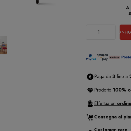
A
Quantità
CONFIG
Paga da
3
fino a
Prodotto
100% or
Effettua un
ordine
Consegna al pi
Customer care
: