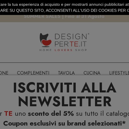
are la tua esperienza di acquisto e per mostrarti annunci pubblicitari atti
EURO
PAGAMENTO SICURO PAYPAL · CARTA DI CREDITO
RE SU QUESTO SITO, ACCONSENTI ALL'USO DEI COOKIES PER G
SUMMER SALES | Fino al 31 Agosto
IONE
COMPLEMENTI
TAVOLA
CUCINA
LIFESTYL
ISCRIVITI ALLA
NEWSLETTER
er
TE
uno
sconto del 5%
su tutto il catalog
Coupon esclusivi su brand selezionati*