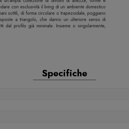
un'ampia collezione di tavolini di altezze, forme e
edare con esclusività il living di un ambiente domestico
ani sottili, di forma circolare o trapezoidale, poggiano
sposte a triangolo, che danno un ulteriore senso di
ti dal profilo già minimale. Insieme o singolarmente,
Specifiche