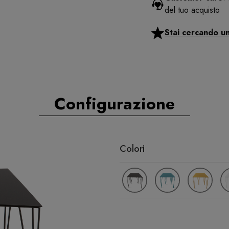
del tuo acquisto
Stai cercando u
Configurazione
Colori