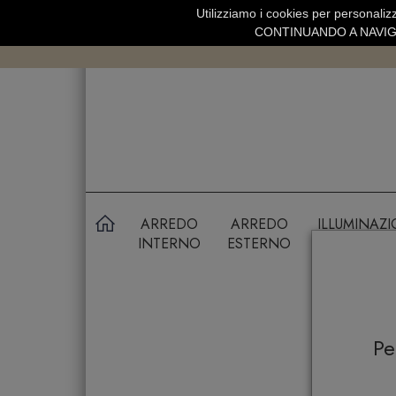
Utilizziamo i cookies per personalizz
SPEDIZIONE GRATUITA SOPRA 99 
CONTINUANDO A NAVIGA
ARREDO
ARREDO
ILLUMINAZ
INTERNO
ESTERNO
P