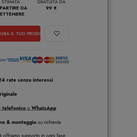
STIMATA
GRATUITA DA
 PARTIRE DA
99 €
SETTEMBRE
URA IL TUO PRODOTTO
24 rate senza interessi
iginale
 telefonico
o
WhatsApp
ano & montaggio
su richiesta
 ti offriamo supporto in ogni fase