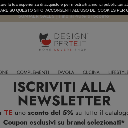
are la tua esperienza di acquisto e per mostrarti annunci pubblicitari atti
EURO
PAGAMENTO SICURO PAYPAL · CARTA DI CREDITO
RE SU QUESTO SITO, ACCONSENTI ALL'USO DEI COOKIES PER G
SUMMER SALES | Fino al 40% di Sconto
IONE
COMPLEMENTI
TAVOLA
CUCINA
LIFESTYL
ISCRIVITI ALLA
NEWSLETTER
er
TE
uno
sconto del 5%
su tutto il catalog
Coupon esclusivi su brand selezionati*