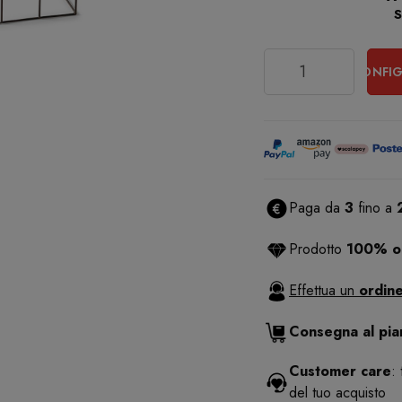
Quantità
CONFIG
Paga da
3
fino a
Prodotto
100% or
Effettua un
ordine
Consegna al pi
Customer care
:
del tuo acquisto