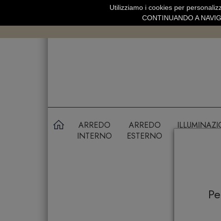
Utilizziamo i cookies per personalizz
SPEDIZIONE GRATUITA SOPRA 99 
CONTINUANDO A NAVIGA
ARREDO
ARREDO
ILLUMINAZ
INTERNO
ESTERNO
P