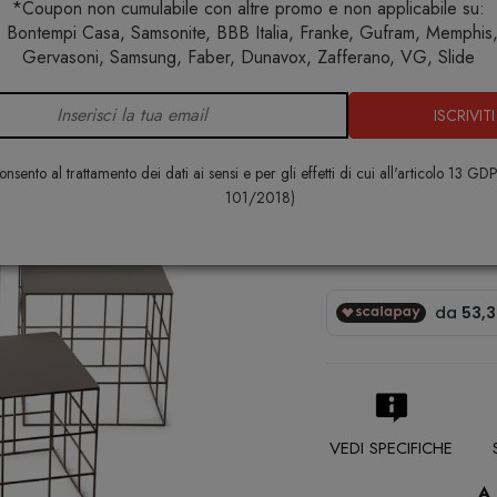
*Coupon non cumulabile con altre promo e non applicabile su:
 Bontempi Casa, Samsonite, BBB Italia, Franke, Gufram, Memphis, 
Home
Arredo interno
Tavolini
Reton Tavolino quadrato
Gervasoni, Samsung, Faber, Dunavox, Zafferano, VG, Slide
ISCRIVITI
Reton Tavol
ATIPICO
nsento al trattamento dei dati ai sensi e per gli effetti di cui all'articolo 13 GD
101/2018)
€ 598,00
VEDI SPECIFICHE
A