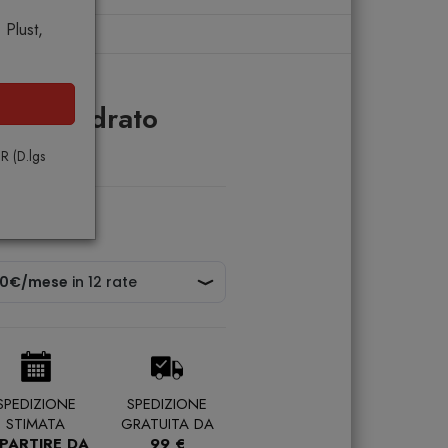
Plust,
ino quadrato
PR (D.lgs
SPEDIZIONE
SPEDIZIONE
STIMATA
GRATUITA DA
 PARTIRE DA
99 €