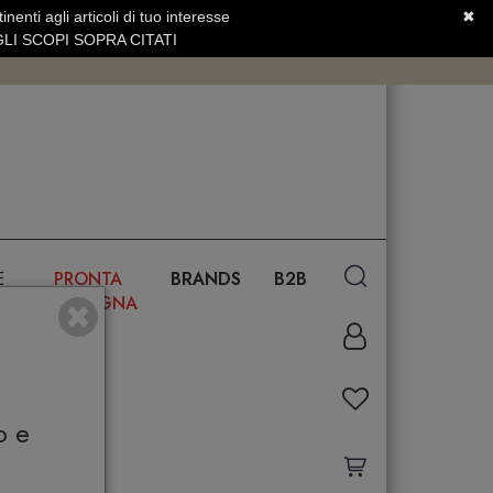
nenti agli articoli di tuo interesse
✖
SERVIZIO CLIENTI +39.0773.470.562
LI SCOPI SOPRA CITATI
E
PRONTA
BRANDS
B2B
CONSEGNA
o e