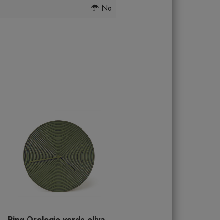
No
Ring Orologio verde oliva