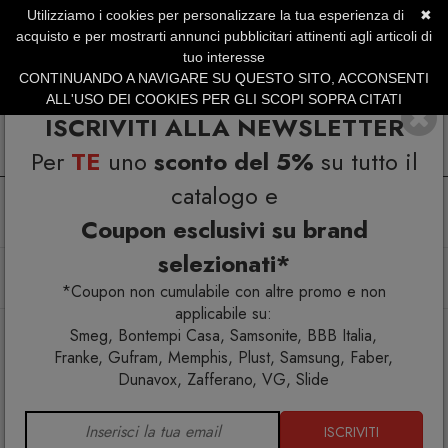
Utilizziamo i cookies per personalizzare la tua esperienza di
✖
SERVIZIO CLIENTI +39.0773.470.562
acquisto e per mostrarti annunci pubblicitari attinenti agli articoli di
SUMMER SALES | Fino al 31 Agosto
tuo interesse
CONTINUANDO A NAVIGARE SU QUESTO SITO, ACCONSENTI
ALL'USO DEI COOKIES PER GLI SCOPI SOPRA CITATI
ISCRIVITI ALLA NEWSLETTER
Per
TE
uno
sconto del 5%
su tutto il
catalogo e
Coupon esclusivi su brand
selezionati*
Home
Arredo interno
Pouf
Tavolini
Bolla 10 Tavolino
*Coupon non cumulabile con altre promo e non
applicabile su:
Smeg, Bontempi Casa, Samsonite, BBB Italia,
Franke, Gufram, Memphis, Plust, Samsung, Faber,
Dunavox, Zafferano, VG, Slide
ISCRIVITI