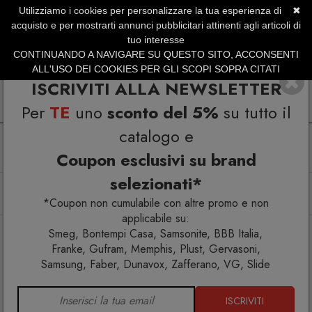
Utilizziamo i cookies per personalizzare la tua esperienza di
✖
SERVIZIO CLIENTI +39.0773.470.562
acquisto e per mostrarti annunci pubblicitari attinenti agli articoli di
SUMMER SALES | Fino al 40% di Sconto
tuo interesse
CONTINUANDO A NAVIGARE SU QUESTO SITO, ACCONSENTI
ALL'USO DEI COOKIES PER GLI SCOPI SOPRA CITATI
ISCRIVITI ALLA NEWSLETTER
Per
TE
uno
sconto del 5%
su tutto il
catalogo e
Coupon esclusivi su brand
selezionati*
Home
Arredo interno
Tavolini
Seasons Tavolo basso con vasca
*Coupon non cumulabile con altre promo e non
applicabile su:
Smeg, Bontempi Casa, Samsonite, BBB Italia,
Franke, Gufram, Memphis, Plust, Gervasoni,
Samsung, Faber, Dunavox, Zafferano, VG, Slide
ISCRIVITI