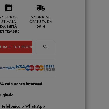
SPEDIZIONE
SPEDIZIONE
STIMATA
GRATUITA DA
DA METÀ
99 €
SETTEMBRE
URA IL TUO PRODOTTO
24 rate senza interessi
iginale
 telefonico
o
WhatsApp