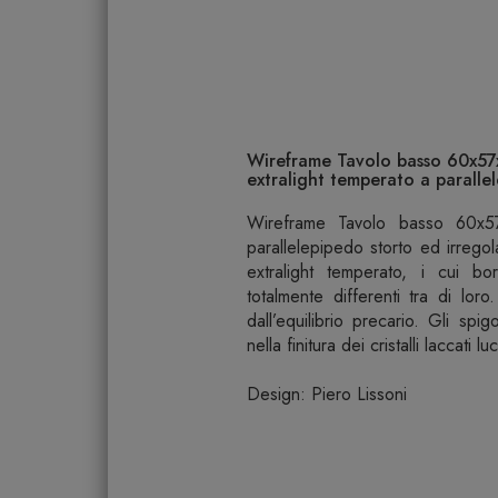
Wireframe Tavolo basso 60x57x3
extralight temperato a paralle
Wireframe Tavolo basso 60x
parallelepipedo storto ed irregola
extralight temperato, i cui bo
totalmente differenti tra di loro
dall’equilibrio precario. Gli sp
nella finitura dei cristalli laccati luc
Design: Piero Lissoni