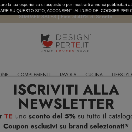
are la tua esperienza di acquisto e per mostrarti annunci pubblicitari atti
EURO
PAGAMENTO SICURO PAYPAL · CARTA DI CREDITO
RE SU QUESTO SITO, ACCONSENTI ALL'USO DEI COOKIES PER G
SUMMER SALES | Fino al 40% di Sconto
IONE
COMPLEMENTI
TAVOLA
CUCINA
LIFESTYL
ISCRIVITI ALLA
NEWSLETTER
er
TE
uno
sconto del 5%
su tutto il catalog
Coupon esclusivi su brand selezionati*