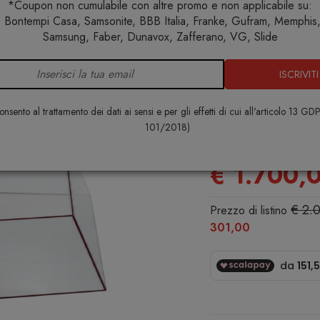
*Coupon non cumulabile con altre promo e non applicabile su:
 Bontempi Casa, Samsonite, BBB Italia, Franke, Gufram, Memphis, 
e
Arredo interno
Tavolini
Wireframe Tavolo basso 60x
Samsung, Faber, Dunavox, Zafferano, VG, Slide
ISCRIVITI
Wireframe T
60x57x30
nsento al trattamento dei dati ai sensi e per gli effetti di cui all'articolo 13 GD
101/2018)
GLAS
€ 1.700,
€ 2.
Prezzo di listino
301,00