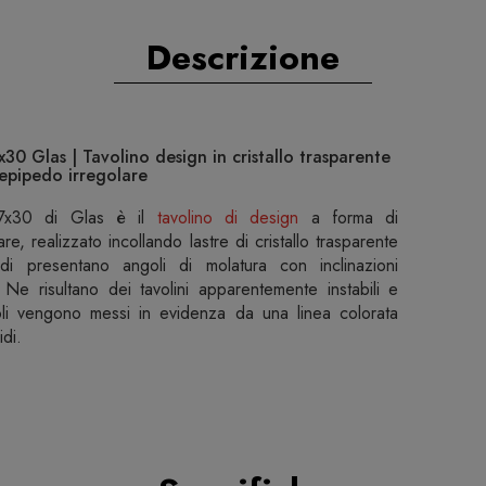
Descrizione
0 Glas | Tavolino design in cristallo trasparente
lepipedo irregolare
57x30 di Glas è il
tavolino di design
a forma di
re, realizzato incollando lastre di cristallo trasparente
rdi presentano angoli di molatura con inclinazioni
. Ne risultano dei tavolini apparentemente instabili e
igoli vengono messi in evidenza da una linea colorata
idi.