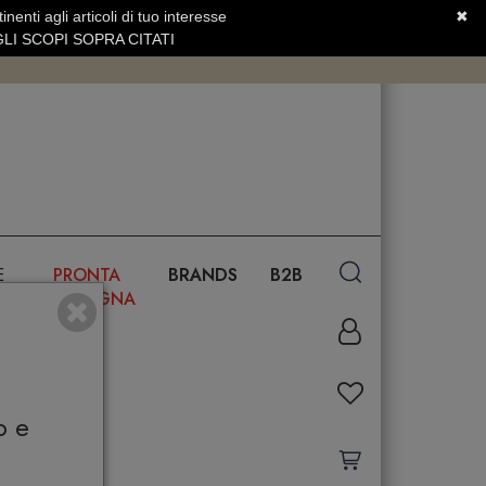
nenti agli articoli di tuo interesse
✖
SERVIZIO CLIENTI +39.0773.470.562
LI SCOPI SOPRA CITATI
E
PRONTA
BRANDS
B2B
CONSEGNA
o e