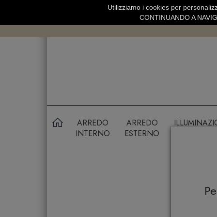
Utilizziamo i cookies per personalizz
SPEDIZIONE GRATUITA SOPRA 99 
CONTINUANDO A NAVIGA
ARREDO
ARREDO
ILLUMINAZ
INTERNO
ESTERNO
P