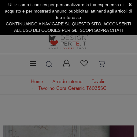
Utilizziamo i cookies per personalizzare la tua esperienza di
✖
SERVIZIO CLIENTI +39.0773.470.562
acquisto e per mostrarti annunci pubblicitari attinenti agli articoli di
SUMMER SALES | Fino al 40% di Sconto
tuo interesse
CONTINUANDO A NAVIGARE SU QUESTO SITO, ACCONSENTI
ALL'USO DEI COOKIES PER GLI SCOPI SOPRA CITATI
Home
Arredo interno
Tavolini
Tavolino Cora Ceramic T6035SC