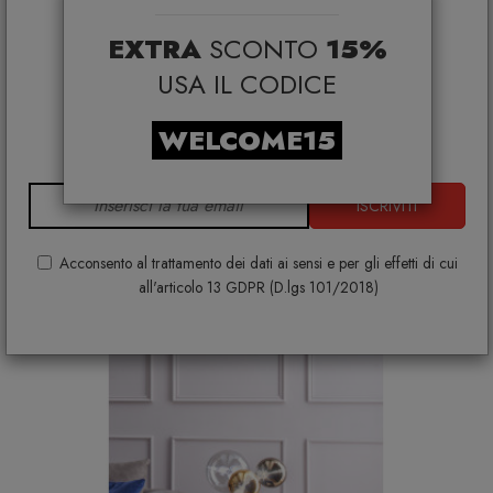
selezionati*
EXTRA
SCONTO
15%
*Coupon non cumulabile con altre promo e non
applicabile su:
USA IL CODICE
Smeg, Bontempi Casa, Samsonite, BBB Italia,
Franke, Gufram, Memphis, Plust, Gervasoni,
Tavolino Cruz T6878
WELCOME15
Samsung, Faber, Dunavox, Zafferano, VG, Slide
TONIN CASA
€ 1.041,00
€ 1.157,00
ISCRIVITI
+ VARIANTI DISPONIBILI
Acconsento al trattamento dei dati ai sensi e per gli effetti di cui
all'articolo 13 GDPR (D.lgs 101/2018)