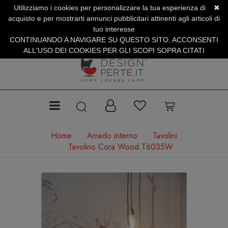
Utilizziamo i cookies per personalizzare la tua esperienza di
✖
SERVIZIO CLIENTI +39.0773.470.562
acquisto e per mostrarti annunci pubblicitari attinenti agli articoli di
SUMMER SALES | Fino al 31 Agosto
tuo interesse
CONTINUANDO A NAVIGARE SU QUESTO SITO, ACCONSENTI
ALL'USO DEI COOKIES PER GLI SCOPI SOPRA CITATI
Home
Arredo interno
Tavolini
Tavolino Cora Wood T6035W