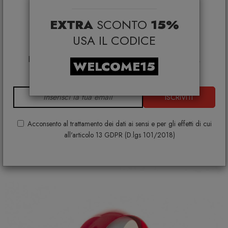
selezionati*
EXTRA
SCONTO
15%
*Coupon non cumulabile con altre promo e non
applicabile su:
USA IL CODICE
Smeg, Bontempi Casa, Samsonite, BBB Italia,
Franke, Gufram, Memphis, Plust, Samsung, Faber,
WELCOME15
Dunavox, Zafferano, VG, Slide
Tavolino Cruz T6878
TONIN CASA
ISCRIVITI
€ 1.041,00
€ 1.157,00
+ VARIANTI DISPONIBILI
Acconsento al trattamento dei dati ai sensi e per gli effetti di cui
all'articolo 13 GDPR (D.lgs 101/2018)