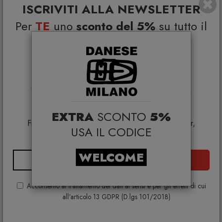
ISCRIVITI ALLA NEWSLETTER
Per
TE
uno
sconto del 5%
su tutto il
catalogo e
Coupon esclusivi su brand
selezionati*
*Coupon non cumulabile con altre promo e non
applicabile su:
Smeg, Bontempi Casa, Samsonite, BBB Italia,
EXTRA
SCONTO
5%
Franke, Gufram, Memphis, Plust, Samsung, Faber,
USA IL CODICE
Dunavox, Zafferano, VG, Slide
WELCOME
ISCRIVITI
Acconsento al trattamento dei dati ai sensi e per gli effetti di cui
all'articolo 13 GDPR (D.lgs 101/2018)