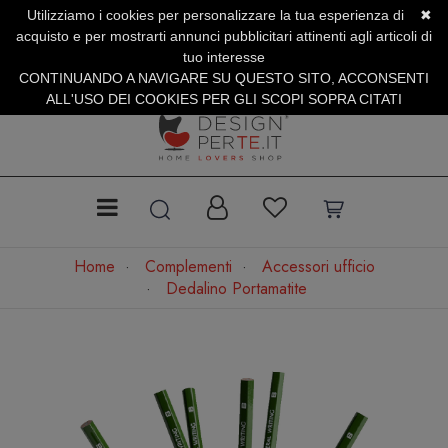
Utilizziamo i cookies per personalizzare la tua esperienza di
✖
SERVIZIO CLIENTI +39.0773.470.562
acquisto e per mostrarti annunci pubblicitari attinenti agli articoli di
SUMMER SALES | Fino al 31 Agosto
tuo interesse
CONTINUANDO A NAVIGARE SU QUESTO SITO, ACCONSENTI
ALL'USO DEI COOKIES PER GLI SCOPI SOPRA CITATI
Home
Complementi
Accessori ufficio
Dedalino Portamatite