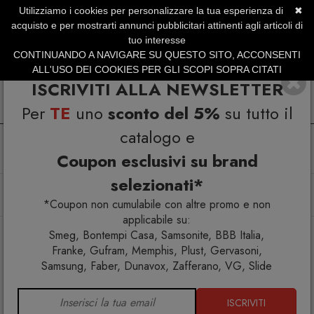
Utilizziamo i cookies per personalizzare la tua esperienza di
✖
SERVIZIO CLIENTI +39.0773.470.562
acquisto e per mostrarti annunci pubblicitari attinenti agli articoli di
SUMMER SALES | Fino al 40% di Sconto
tuo interesse
CONTINUANDO A NAVIGARE SU QUESTO SITO, ACCONSENTI
ALL'USO DEI COOKIES PER GLI SCOPI SOPRA CITATI
ISCRIVITI ALLA NEWSLETTER
Per
TE
uno
sconto del 5%
su tutto il
catalogo e
Coupon esclusivi su brand
selezionati*
Home
Complementi
Appendiabiti stender
Bird Watch Hanger Appendiabiti da terra
*Coupon non cumulabile con altre promo e non
applicabile su:
Smeg, Bontempi Casa, Samsonite, BBB Italia,
Franke, Gufram, Memphis, Plust, Gervasoni,
Samsung, Faber, Dunavox, Zafferano, VG, Slide
ISCRIVITI