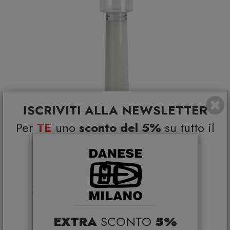
ISCRIVITI ALLA NEWSLETTER
Per
TE
uno
sconto del 5%
su tutto il
catalogo e
Coupon esclusivi su brand
selezionati*
*Coupon non cumulabile con altre promo e non
applicabile su:
Vaso Portacandela One Vetro H 140 Ø25 bianco
Smeg, Bontempi Casa, Samsonite, BBB Italia,
EXTRA
SCONTO
5%
VGNEWTREND
Franke, Gufram, Memphis, Plust, Gervasoni,