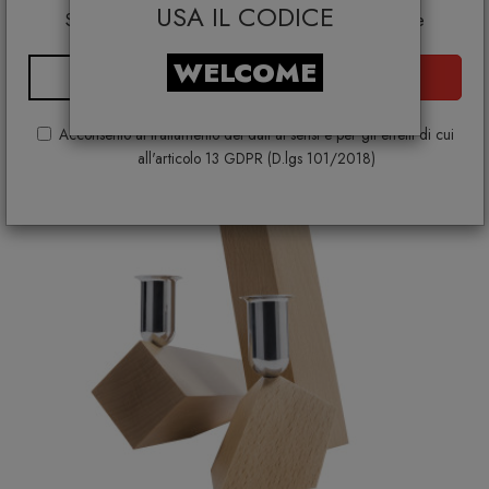
€ 335,00
USA IL CODICE
Samsung, Faber, Dunavox, Zafferano, VG, Slide
WELCOME
ISCRIVITI
Acconsento al trattamento dei dati ai sensi e per gli effetti di cui
all'articolo 13 GDPR (D.lgs 101/2018)