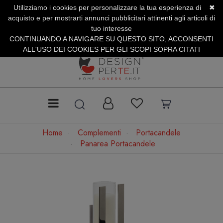
Utilizziamo i cookies per personalizzare la tua esperienza di
✖
SERVIZIO CLIENTI +39.0773.470.562
acquisto e per mostrarti annunci pubblicitari attinenti agli articoli di
SUMMER SALES | Fino al 40% di Sconto
tuo interesse
CONTINUANDO A NAVIGARE SU QUESTO SITO, ACCONSENTI
ALL'USO DEI COOKIES PER GLI SCOPI SOPRA CITATI
Home
Complementi
Portacandele
Panarea Portacandele