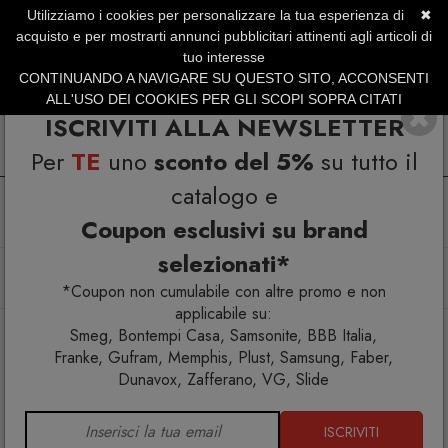
Utilizziamo i cookies per personalizzare la tua esperienza di
✖
SERVIZIO CLIENTI +39.0773.470.562
acquisto e per mostrarti annunci pubblicitari attinenti agli articoli di
SUMMER SALES | Fino al 31 Agosto
tuo interesse
CONTINUANDO A NAVIGARE SU QUESTO SITO, ACCONSENTI
ALL'USO DEI COOKIES PER GLI SCOPI SOPRA CITATI
ISCRIVITI ALLA NEWSLETTER
Per
TE
uno
sconto del 5%
su tutto il
catalogo e
Coupon esclusivi su brand
selezionati*
Home
Complementi
Specchi
Giano Specchiera da terra bifacciale
*Coupon non cumulabile con altre promo e non
applicabile su:
Smeg, Bontempi Casa, Samsonite, BBB Italia,
Franke, Gufram, Memphis, Plust, Samsung, Faber,
Dunavox, Zafferano, VG, Slide
ISCRIVITI