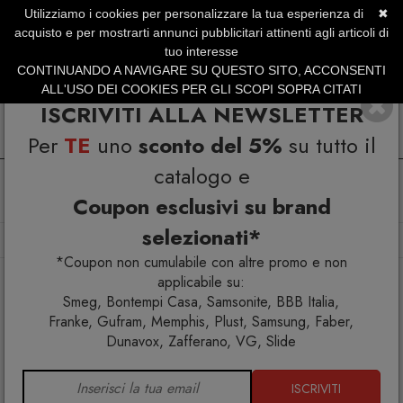
Utilizziamo i cookies per personalizzare la tua esperienza di
✖
SERVIZIO CLIENTI +39.0773.470.562
acquisto e per mostrarti annunci pubblicitari attinenti agli articoli di
SUMMER SALES | Fino al 31 Agosto
tuo interesse
CONTINUANDO A NAVIGARE SU QUESTO SITO, ACCONSENTI
ALL'USO DEI COOKIES PER GLI SCOPI SOPRA CITATI
ISCRIVITI ALLA NEWSLETTER
Per
TE
uno
sconto del 5%
su tutto il
catalogo e
Coupon esclusivi su brand
selezionati*
Home
Complementi
Specchi
Kooh-I-Noor Specchio
*Coupon non cumulabile con altre promo e non
applicabile su:
Smeg, Bontempi Casa, Samsonite, BBB Italia,
Franke, Gufram, Memphis, Plust, Samsung, Faber,
Dunavox, Zafferano, VG, Slide
ISCRIVITI