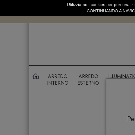
Utilizziamo i cookies per personalizz
SPEDIZIONE GRATUITA SOPRA 99 
CONTINUANDO A NAVIGA
ARREDO
ARREDO
ILLUMINAZ
INTERNO
ESTERNO
P