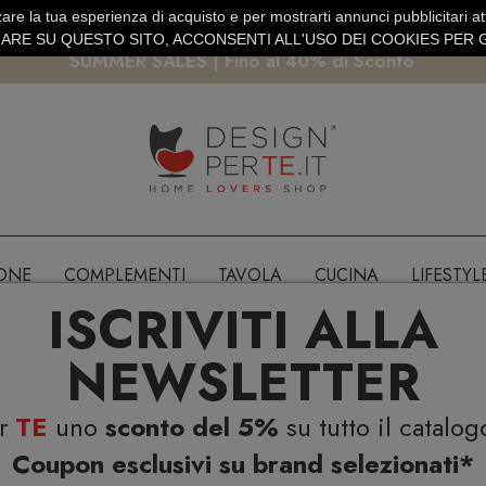
are la tua esperienza di acquisto e per mostrarti annunci pubblicitari atti
EURO
PAGAMENTO SICURO PAYPAL · CARTA DI CREDITO
RE SU QUESTO SITO, ACCONSENTI ALL'USO DEI COOKIES PER G
SUMMER SALES | Fino al 40% di Sconto
IONE
COMPLEMENTI
TAVOLA
CUCINA
LIFESTYL
ISCRIVITI ALLA
NEWSLETTER
er
TE
uno
sconto del 5%
su tutto il catalog
Coupon esclusivi su brand selezionati*