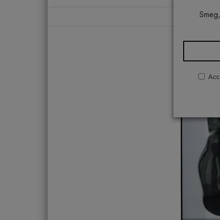
Smeg,
Acco