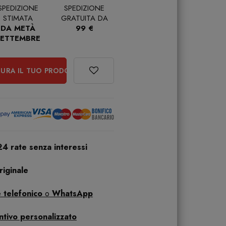
SPEDIZIONE
SPEDIZIONE
STIMATA
GRATUITA DA
DA METÀ
99 €
SETTEMBRE
URA IL TUO PRODOTTO
24 rate senza interessi
iginale
 telefonico
o
WhatsApp
ntivo personalizzato