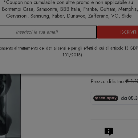
*Coupon non cumulabile con altre promo e non applicabile su:
 Bontempi Casa, Samsonite, BBB Italia, Franke, Gufram, Memphis, 
Home
Complementi
Vasi
Angelo e Angela Vaso
Gervasoni, Samsung, Faber, Dunavox, Zafferano, VG, Slide
ISCRIVITI
Angelo e A
GLAS
nsento al trattamento dei dati ai sensi e per gli effetti di cui all'articolo 13 GD
101/2018)
€ 958,00
€ 1.
Prezzo di listino