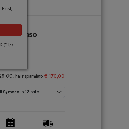
Plust,
ngela Vaso
PR (D.lgs
128,00
, hai risparmiato
€ 170,00