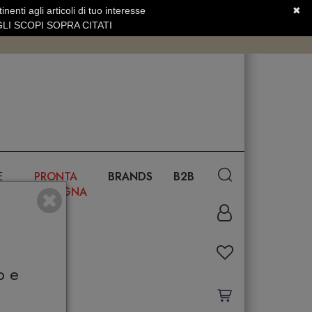
nenti agli articoli di tuo interesse
✖
SERVIZIO CLIENTI +39.0773.470.562
LI SCOPI SOPRA CITATI
E
PRONTA
BRANDS
B2B
CONSEGNA
o e