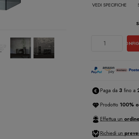
VEDI SPECIFICHE
Quantità
CONFIG
Paga da
3
fino a
Prodotto
100% or
Effettua un
ordine
Richiedi un
preve