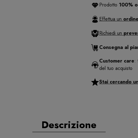
Prodotto
100% or
Effettua un
ordine
Richiedi un
preve
Consegna al pi
Customer care
:
del tuo acquisto
Stai cercando u
Descrizione