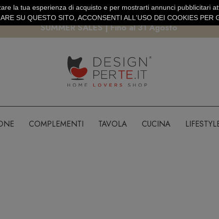
are la tua esperienza di acquisto e per mostrarti annunci pubblicitari atti
EURO
PAGAMENTO SICURO PAYPAL · CARTA DI CREDITO
RE SU QUESTO SITO, ACCONSENTI ALL'USO DEI COOKIES PER G
SUMMER SALES | Fino al 31 Agosto
IONE
COMPLEMENTI
TAVOLA
CUCINA
LIFESTYL