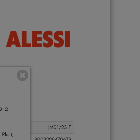
o e
JM01/23 T
 Plust,
8003299470679