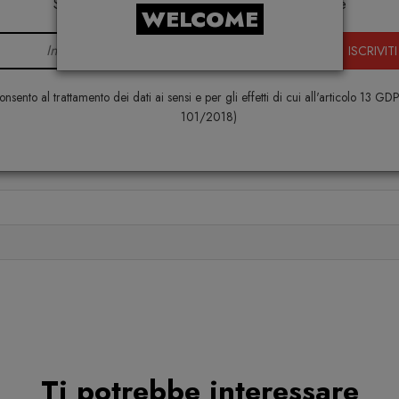
Samsung, Faber, Dunavox, Zafferano, VG, Slide
WELCOME
ISCRIVITI
nsento al trattamento dei dati ai sensi e per gli effetti di cui all'articolo 13 GD
101/2018)
Ti potrebbe interessare