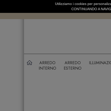
Utilizziamo i cookies per personalizz
SPEDIZIONE GRATUITA SOPRA 99 
CONTINUANDO A NAVIGA
ARREDO
ARREDO
ILLUMINAZ
INTERNO
ESTERNO