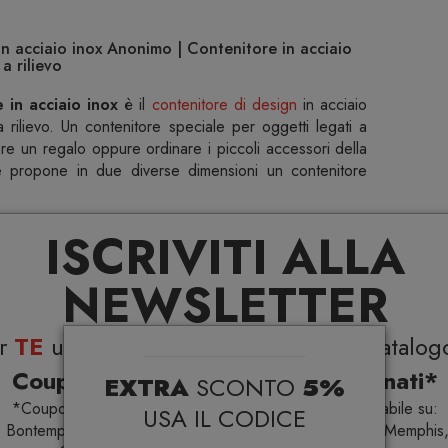
n acciaio inox Anonimo | Contenitore in acciaio
a rilievo
 in acciaio inox
è il
contenitore di design
in acciaio
rilievo. Un contenitore speciale per oggetti legati a
nare un regalo oppure ordinare i piccoli accessori della
re propone in due diverse dimensioni un contenitore
ISCRIVITI ALLA
NEWSLETTER
Specifiche
er
TE
uno
sconto del 5%
su tutto il catalog
Coupon esclusivi su brand selezionati*
EXTRA
SCONTO
5%
*Coupon non cumulabile con altre promo e non applicabile su:
USA IL CODICE
 Bontempi Casa, Samsonite, BBB Italia, Franke, Gufram, Memphis,