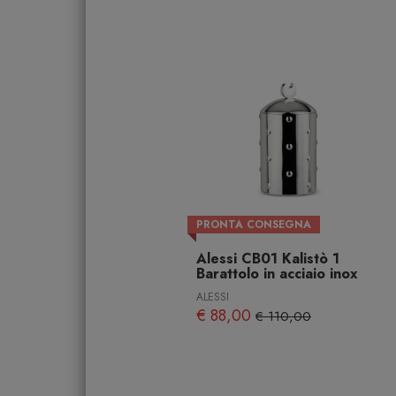
PRONTA CONSEGNA
Alessi CB01 Kalistò 1
Barattolo in acciaio inox
ALESSI
€ 88,00
€ 110,00