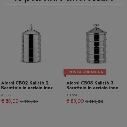
PRONTA CONSEGNA
Alessi CB02 Kalistò 2
Alessi CB03 Kalistò 3
Barattolo in acciaio inox
Barattolo in acciaio inox
ALESSI
ALESSI
€ 88,00
€ 88,00
€ 110,00
€ 110,00