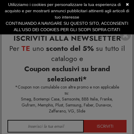
Utilizziamo i cookies per personalizzare la tua esperienza di
✖
SERVIZIO CLIENTI +39.0773.470.562
acquisto e per mostrarti annunci pubblicitari attinenti agli articoli di
SUMMER SALES | Fino al 31 Agosto
tuo interesse
CONTINUANDO A NAVIGARE SU QUESTO SITO, ACCONSENTI
ALL'USO DEI COOKIES PER GLI SCOPI SOPRA CITATI
ISCRIVITI ALLA NEWSLETTER
Per
TE
uno
sconto del 5%
su tutto il
catalogo e
Coupon esclusivi su brand
selezionati*
Home
Alessi
*Coupon non cumulabile con altre promo e non applicabile
su:
Smeg, Bontempi Casa, Samsonite, BBB Italia, Franke,
Gufram, Memphis, Plust, Samsung, Faber, Dunavox,
Zafferano, VG, Slide
ISCRIVITI