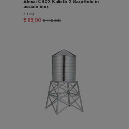
Alessi CB02 Kalistò 2 Barattolo in
acciaio inox
ALESSI
€ 88,00
€ 110,00