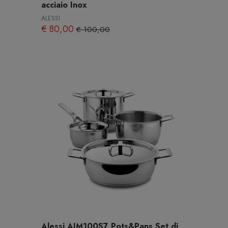
acciaio Inox
ALESSI
€ 80,00
€ 100,00
Alessi AJM100S7 Pots&Pans Set di