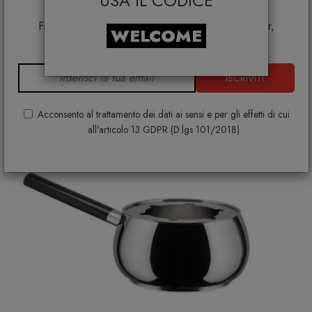
USA IL CODICE
Smeg, Bontempi Casa, Samsonite, BBB Italia,
ALESSI
€ 120,00
Franke, Gufram, Memphis, Plust, Samsung, Faber,
€ 150,00
WELCOME
Dunavox, Zafferano, VG, Slide
ISCRIVITI
Acconsento al trattamento dei dati ai sensi e per gli effetti di cui
all'articolo 13 GDPR (D.lgs 101/2018)