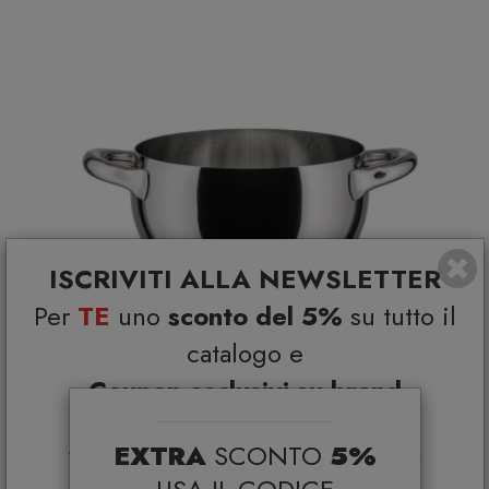
ISCRIVITI ALLA NEWSLETTER
Per
TE
uno
sconto del 5%
su tutto il
catalogo e
Coupon esclusivi su brand
selezionati*
EXTRA
SCONTO
5%
*Coupon non cumulabile con altre promo e non
Alessi SG300 Mami Scolatoio
applicabile su: