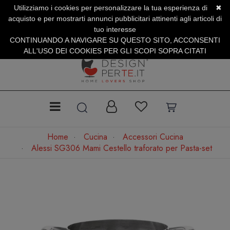
Utilizziamo i cookies per personalizzare la tua esperienza di
✖
SERVIZIO CLIENTI +39.0773.470.562
acquisto e per mostrarti annunci pubblicitari attinenti agli articoli di
SUMMER SALES | Fino al 31 Agosto
tuo interesse
CONTINUANDO A NAVIGARE SU QUESTO SITO, ACCONSENTI
ALL'USO DEI COOKIES PER GLI SCOPI SOPRA CITATI
Home
Cucina
Accessori Cucina
Alessi SG306 Mami Cestello traforato per Pasta-set