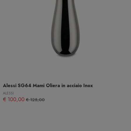
Alessi SG64 Mami Oliera in acciaio Inox
ALESSI
€ 100,00
€ 125,00