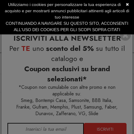
Utilizziamo i cookies per personalizzare la tua esperienza di
✖
SERVIZIO CLIENTI +39.0773.470.562
acquisto e per mostrarti annunci pubblicitari attinenti agli articoli di
SUMMER SALES | Fino al 31 Agosto
tuo interesse
CONTINUANDO A NAVIGARE SU QUESTO SITO, ACCONSENTI
ALL'USO DEI COOKIES PER GLI SCOPI SOPRA CITATI
ISCRIVITI ALLA NEWSLETTER
Per
TE
uno
sconto del 5%
su tutto il
catalogo e
Coupon esclusivi su brand
selezionati*
Home
Cucina
Accessori Cucina
Portabottiglia Thirsty Bird dispencer
*Coupon non cumulabile con altre promo e non
applicabile su:
Smeg, Bontempi Casa, Samsonite, BBB Italia,
Franke, Gufram, Memphis, Plust, Samsung, Faber,
Dunavox, Zafferano, VG, Slide
ISCRIVITI