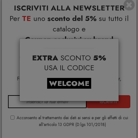
ISCRIVITI ALLA NEWSLETTER
Per
TE
uno
sconto del 5%
su tutto il
Alessi MP0210 1 Macinasale, pepe e spezie in legno di
catalogo e
faggio Giallo-Nero-Bianco
ALESSI
Coupon esclusivi su brand
€ 108,00
€ 135,00
selezionati*
EXTRA
SCONTO
5%
*Coupon non cumulabile con altre promo e non
applicabile su:
USA IL CODICE
Smeg, Bontempi Casa, Samsonite, BBB Italia,
Franke, Gufram, Memphis, Plust, Samsung, Faber,
WELCOME
Dunavox, Zafferano, VG, Slide
ISCRIVITI
Acconsento al trattamento dei dati ai sensi e per gli effetti di cui
all'articolo 13 GDPR (D.lgs 101/2018)