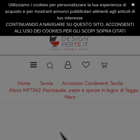
Utilizziamo i cookies per personalizzare la tua esperienza di
✖
SERVIZIO CLIENTI +39.0773.470.562
acquisto e per mostrarti annunci pubblicitari attinenti agli articoli di
SUMMER SALES | Fino al 31 Agosto
tuo interesse
CONTINUANDO A NAVIGARE SU QUESTO SITO, ACCONSENTI
ALL'USO DEI COOKIES PER GLI SCOPI SOPRA CITATI
Home
Tavola
Accessori Condimenti Tavola
Alessi MP1562 Macinasale, pepe e spezie in legno di faggio
Nero