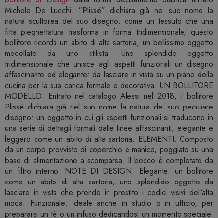
Michele De Lucchi. “Plissé” dichiara già nel suo nome la
natura scultorea del suo disegno: come un tessuto che una
fitta pieghettatura trasforma in forma tridimensionale, questo
bollitore ricorda un abito di alta sartoria, un bellissimo oggetto
modellato da uno stilista. Uno splendido oggetto
tridimensionale che unisce agli aspetti funzionali un disegno
affascinante ed elegante: da lasciare in vista su un piano della
cucina per la sua carica formale e decorativa. UN BOLLITORE
MODELLO. Entrato nel catalogo Alessi nel 2018, il bollitore
Plissé dichiara già nel suo nome la natura del suo peculiare
disegno: un oggetto in cui gli aspetti funzionali si traducono in
una serie di dettagli formali dalle linee affascinanti, elegante e
leggero come un abito di alta sartoria. ELEMENTI. Composto
da un corpo provvisto di coperchio e manico, poggiato su una
base di alimentazione a scomparsa. Il becco è completato da
un filtro interno. NOTE DI DESIGN. Elegante: un bollitore
come un abito di alta sartoria, uno splendido oggetto da
lasciare in vista che prende in prestito i codici visivi dell’alta
moda. Funzionale: ideale anche in studio o in ufficio, per
prepararsi un tè o un infuso dedicandosi un momento speciale.