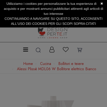
Utilizziamo i cookies per personalizzare la tua esperienza di
✖
SERVIZIO CLIENTI +39.0773.470.562
acquisto e per mostrarti annunci pubblicitari attinenti agli articoli di
SUMMER SALES | Fino al 40% di Sconto
tuo interesse
CONTINUANDO A NAVIGARE SU QUESTO SITO, ACCONSENTI
ALL'USO DEI COOKIES PER GLI SCOPI SOPRA CITATI
Home
Cucina
Bollitori e teiere
Alessi Plissè MDL06 W Bollitore elettrico Bianco