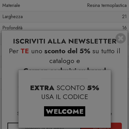
Materiale
Resina termoplastica
Larghezza
21
Profondità
16
Altezza
29
ISCRIVITI ALLA NEWSLETTER
Per
TE
uno
sconto del 5%
su tutto il
Peso
1.58 Kg
catalogo e
Capacità
170
Coupon esclusivi su brand
Colore in vetrina
Bianco
selezionati*
Da interno
Sì
EXTRA
SCONTO
5%
*Coupon non cumulabile con altre promo e non
applicabile su:
USA IL CODICE
Da esterno
No
Smeg, Bontempi Casa, Samsonite, BBB Italia,
Franke, Gufram, Memphis, Plust, Gervasoni,
WELCOME
Samsung, Faber, Dunavox, Zafferano, VG, Slide
ISCRIVITI