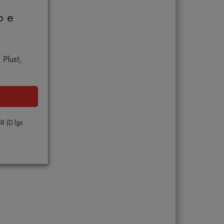
o e
 Plust,
PR (D.lgs