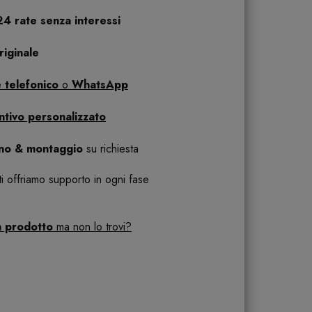
24 rate senza interessi
iginale
 telefonico
o
WhatsApp
ntivo personalizzato
ano & montaggio
su richiesta
 ti offriamo supporto in ogni fase
n prodotto
ma non lo trovi?