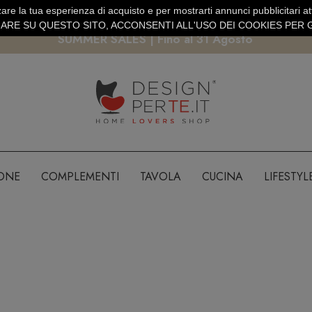
are la tua esperienza di acquisto e per mostrarti annunci pubblicitari atti
EURO
PAGAMENTO SICURO PAYPAL · CARTA DI CREDITO
RE SU QUESTO SITO, ACCONSENTI ALL'USO DEI COOKIES PER G
SUMMER SALES | Fino al 31 Agosto
IONE
COMPLEMENTI
TAVOLA
CUCINA
LIFESTYL