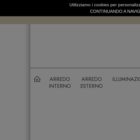
Utilizziamo i cookies per personalizz
SPEDIZIONE GRATUITA SOPRA 99 
CONTINUANDO A NAVIGA
ARREDO
ARREDO
ILLUMINAZ
INTERNO
ESTERNO