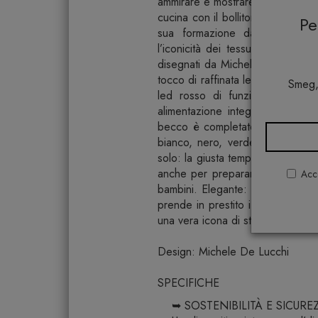
ammirare e mostrare con orgoglio.
cucina con il bollitore Plissé, d
P
sua formazione da architetto e 
l’iconicità dei tessuti plissettati
disegnati da Michele De Lucchi. 
tocco di raffinata leggerezza. 
Smeg,
led rosso di funzionamento, p
alimentazione integra il display 
becco è completato da un filtro i
bianco, nero, verde e blu. NO
solo: la giusta temperatura per pr
anche per preparare correttament
Acco
bambini. Elegante: un bollitore c
prende in prestito i codici visivi 
una vera icona di stile, conferen
Design: Michele De Lucchi
SPECIFICHE
➥ SOSTENIBILITÀ E SICURE