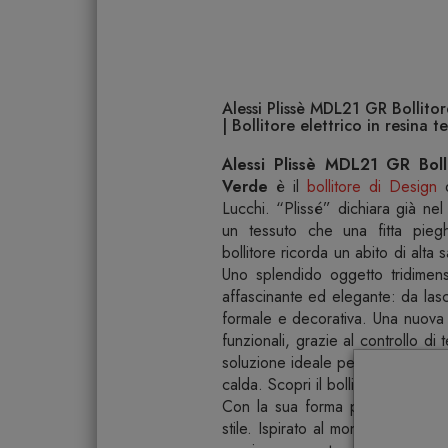
Alessi Plissè MDL21 GR Bollito
| Bollitore elettrico in resin
Alessi Plissè MDL21 GR Bolli
Verde
è il
bollitore di Design
d
Lucchi. “Plissé” dichiara già n
un tessuto che una fitta piegh
bollitore ricorda un abito di alta 
Uno splendido oggetto tridimens
affascinante ed elegante: da lasc
formale e decorativa. Una nuova v
funzionali, grazie al controllo di
soluzione ideale per tutte quelle 
calda. Scopri il bollitore elettric
Con la sua forma plastica e affa
stile. Ispirato al mondo dell'alt