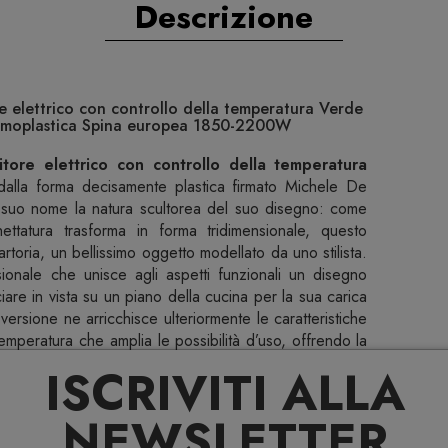
Descrizione
re elettrico con controllo della temperatura Verde
a temoplastica Spina europea 1850-2200W
tore elettrico con controllo della temperatura
alla forma decisamente plastica firmato Michele De
el suo nome la natura scultorea del suo disegno: come
ettatura trasforma in forma tridimensionale, questo
sartoria, un bellissimo oggetto modellato da uno stilista.
ionale che unisce agli aspetti funzionali un disegno
iare in vista su un piano della cucina per la sua carica
ersione ne arricchisce ulteriormente le caratteristiche
 temperatura che amplia le possibilità d’uso, offrendo la
occasioni in cui l’acqua bollente risulta eccessivamente
ISCRIVITI ALLA
o Plissé, un vero capolavoro di design per la tua cucina.
scinante, trasforma la tua cucina in una passerella di
NEWSLETTER
a moda, questo bollitore tridimensionale è un oggetto da