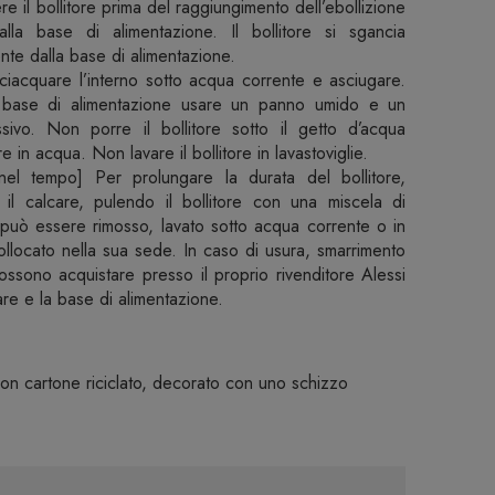
re il bollitore prima del raggiungimento dell’ebollizione
dalla base di alimentazione. Il bollitore si sgancia
te dalla base di alimentazione.
sciacquare l’interno sotto acqua corrente e asciugare.
a base di alimentazione usare un panno umido e un
ivo. Non porre il bollitore sotto il getto d’acqua
in acqua. Non lavare il bollitore in lavastoviglie.
el tempo] Per prolungare la durata del bollitore,
il calcare, pulendo il bollitore con una miscela di
o può essere rimosso, lavato sotto acqua corrente o in
icollocato nella sua sede. In caso di usura, smarrimento
ssono acquistare presso il proprio rivenditore Alessi
lcare e la base di alimentazione.
on cartone riciclato, decorato con uno schizzo