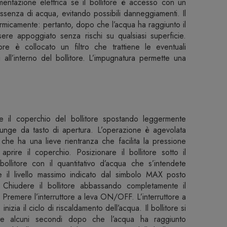
imentazione elettrica se il bollitore è accesso con un
 assenza di acqua, evitando possibili danneggiamenti. Il
termicamente: pertanto, dopo che l’acqua ha raggiunto il
ere appoggiato senza rischi su qualsiasi superficie.
ore è collocato un filtro che trattiene le eventuali
i all’interno del bollitore. L’impugnatura permette una
re il coperchio del bollitore spostando leggermente
funge da tasto di apertura. L’operazione è agevolata
che ha una lieve rientranza che facilita la pressione
aprire il coperchio. Posizionare il bollitore sotto il
 bollitore con il quantitativo d’acqua che s’intendete
e il livello massimo indicato dal simbolo MAX posto
re. Chiudere il bollitore abbassando completamente il
. Premere l’interruttore a leva ON/OFF. L’interruttore a
nizia il ciclo di riscaldamento dell’acqua. Il bollitore si
te alcuni secondi dopo che l’acqua ha raggiunto