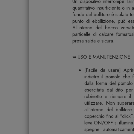
Un dispositivo interrompe l’al
quantitativo insufficiente o in
fondo del bollitore è isolato 
punto di ebollizione, può ess
All’interno del becco versat
particelle di calcare formatos
presa salda e sicura.
➥ USO E MANUTENZIONE
[Facile da usare] Apri
indietro il pomolo che 
dalla forma del pomolo 
esercitata dal dito per 
rubinetto e riempire il
utilizzare. Non superar
all’interno del bollito
coperchio fino al “click”
leva ON/OFF si illumina: i
spegne automaticamen