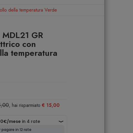
rollo della temperatura Verde
sè MDL21 GR
ettrico con
ella temperatura
5,00
, hai risparmiato
€ 15,00