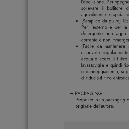
l’ebollizione. Per spegne
sollevare il bollitore 
agevolmente e rapidamen
[Semplice da pulire] Ri
Per l’esterno e per l
detergente non aggress
corrente e non immergere 
[Facile da mantenere n
rimuovete regolarmente 
acqua e aceto. Il f iltr
lavastoviglie e quindi r
o danneggiamento, si po
di fiducia il filtro antica
➥ PACKAGING
Proposto in un packaging c
originale dell’autore.