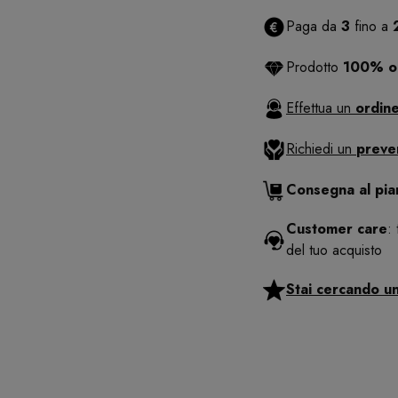
Paga da
3
fino a
Prodotto
100% or
Effettua un
ordine
Richiedi un
preve
Consegna al pi
Customer care
:
del tuo acquisto
Stai cercando u