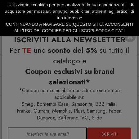
Utilizziamo i cookies per personalizzare la tua esperienza di
✖
SERVIZIO CLIENTI +39.0773.470.562
acquisto e per mostrarti annunci pubblicitari attinenti agli articoli di
SUMMER SALES | Fino al 31 Agosto
tuo interesse
CONTINUANDO A NAVIGARE SU QUESTO SITO, ACCONSENTI
ALL'USO DEI COOKIES PER GLI SCOPI SOPRA CITATI
ISCRIVITI ALLA NEWSLETTER
Per
TE
uno
sconto del 5%
su tutto il
catalogo e
Coupon esclusivi su brand
selezionati*
Home
Cucina
Cantinette vino
Dunavox Flow-38 cantina vino 38 bottiglie Full glass Nera
*Coupon non cumulabile con altre promo e non
applicabile su:
Smeg, Bontempi Casa, Samsonite, BBB Italia,
Franke, Gufram, Memphis, Plust, Samsung, Faber,
Dunavox, Zafferano, VG, Slide
ISCRIVITI