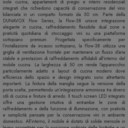
isole cucina, appartamenti di pregio e interni residenziali
integrati che richiedono capacità di conservazione del vino
bilanciata in un compatto formato da 50 cm. Parte della
DUNAVOX Flow Series, la Flow-38 unisce integrazione
elegante in cucina, raffreddamento flessibile dual zone e
praticità quotidiana di stoccaggio vini su una piattaforma
sottopiano premium. Progettata specificamente per
l’installazione da incasso sottopiano, la Flow-38 utilizza una
griglia di ventilazione frontale per mantenere un flusso d’aria
stabile e prestazioni di raffreddamento affidabili all’interno del
mobile cucina. La larghezza di 50 cm rende l’apparecchio
particolarmente adatto a layout di cucina moderni dove
efficienza dello spazio e design integrato sono altrettanto
importanti. La finitura della maniglia segue la versione della
porta scelta, permettendo un’integrazione armoniosa tra diversi
stili di cucina e finiture di arredo. Il touch screen LED integrato
offre una gestione intuitiva di entrambe le zone di
raffreddamento e della funzione di illuminazione, con praticità
e semplicità pensate per la conservazione vini in ambiente
domestico. All’interno, il mobile è dotato di solide mensole in
legno progettate per la posizione ordinata delle bottiglie e un