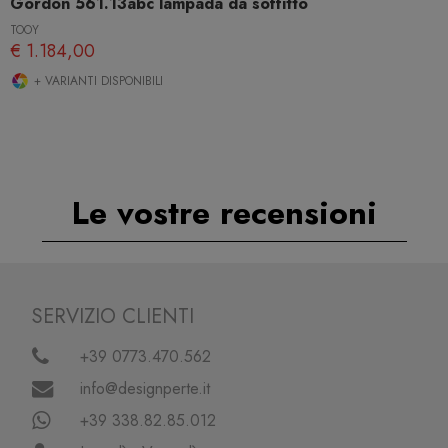
Gordon 561.13abc lampada da soffitto
TOOY
€ 1.184,00
+ VARIANTI DISPONIBILI
Le vostre recensioni
SERVIZIO CLIENTI
+39 0773.470.562
info@designperte.it
+39 338.82.85.012