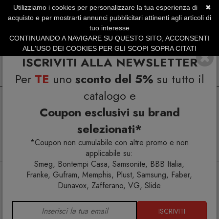
Utilizziamo i cookies per personalizzare la tua esperienza di
✖
SERVIZIO CLIENTI +39.0773.470.562
acquisto e per mostrarti annunci pubblicitari attinenti agli articoli di
SUMMER SALES | Fino al 31 Agosto
tuo interesse
CONTINUANDO A NAVIGARE SU QUESTO SITO, ACCONSENTI
ALL'USO DEI COOKIES PER GLI SCOPI SOPRA CITATI
ISCRIVITI ALLA NEWSLETTER
Per
TE
uno
sconto del 5%
su tutto il
catalogo e
Coupon esclusivi su brand
selezionati*
Home
Cucina
Cantinette vino
Dunavox Flow-46 cantina vino 46 bottiglie sottopiano Full
*Coupon non cumulabile con altre promo e non
glass Nera
applicabile su:
Smeg, Bontempi Casa, Samsonite, BBB Italia,
Franke, Gufram, Memphis, Plust, Samsung, Faber,
Dunavox, Zafferano, VG, Slide
ISCRIVITI