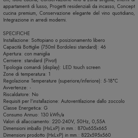
appartamenti di lusso, Progetti residenziali da incasso, Concept
cucina premium, Conservazione elegante del vino quotidiano,
Integrazione in arredi moderni.
SPECIFICHE
Installazione: Sottopiano o posizionamento libero
Capacità Bottiglie (750ml Bordolesi standard): 46
Apertura: con maniglia
Cerniere: standard (Pivot)
Tipologia comandi (display): LED touch screen
Zone di temperatura: 1
Regolazione Temperature (superiore/inferiore): 5-18°C
Avvertenze: -
Riscaldatore: No
Requisiti per l'installazione: Autoventilazione dallo zoccolo
Classe Energetica: G
Consumo Annuo: 130 kWh/a
Valori di allacciamento: 220-240V, 50Hz, 0,55A
Dimensioni imballo (HxLxP) in mm.: 870x655x665
Dimensioni prodotto (HxLxP) in mm.: 822x595x560