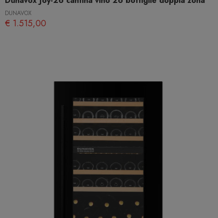
Dunavox Joy-26 cantina vino 26 bottiglie doppia zona
DUNAVOX
€ 1.515,00