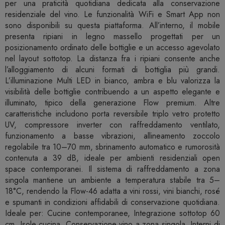
per una praticità quotidiana dedicata alla conservazione
residenziale del vino. Le funzionalità WiFi e Smart App non
sono disponibili su questa piattaforma. All’interno, il mobile
presenta ripiani in legno massello progettati per un
posizionamento ordinato delle bottiglie e un accesso agevolato
nel layout sottotop. La distanza fra i ripiani consente anche
l’alloggiamento di alcuni formati di bottiglia più grandi.
L’illuminazione Multi LED in bianco, ambra e blu valorizza la
visibilità delle bottiglie contribuendo a un aspetto elegante e
illuminato, tipico della generazione Flow premium. Altre
caratteristiche includono porta reversibile triplo vetro protetto
UV, compressore inverter con raffreddamento ventilato,
funzionamento a basse vibrazioni, allineamento zoccolo
regolabile tra 10–70 mm, sbrinamento automatico e rumorosità
contenuta a 39 dB, ideale per ambienti residenziali open
space contemporanei. Il sistema di raffreddamento a zona
singola mantiene un ambiente a temperatura stabile tra 5–
18°C, rendendo la Flow-46 adatta a vini rossi, vini bianchi, rosé
e spumanti in condizioni affidabili di conservazione quotidiana.
Ideale per: Cucine contemporanee, Integrazione sottotop 60
cm, Isole cucina, Conservazione vino a zona singola, Interni di