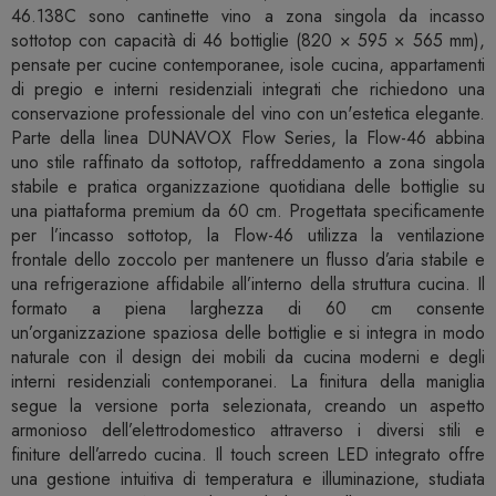
46.138C sono cantinette vino a zona singola da incasso
sottotop con capacità di 46 bottiglie (820 × 595 × 565 mm),
pensate per cucine contemporanee, isole cucina, appartamenti
di pregio e interni residenziali integrati che richiedono una
conservazione professionale del vino con un'estetica elegante.
Parte della linea DUNAVOX Flow Series, la Flow-46 abbina
uno stile raffinato da sottotop, raffreddamento a zona singola
stabile e pratica organizzazione quotidiana delle bottiglie su
una piattaforma premium da 60 cm. Progettata specificamente
per l’incasso sottotop, la Flow-46 utilizza la ventilazione
frontale dello zoccolo per mantenere un flusso d’aria stabile e
una refrigerazione affidabile all’interno della struttura cucina. Il
formato a piena larghezza di 60 cm consente
un’organizzazione spaziosa delle bottiglie e si integra in modo
naturale con il design dei mobili da cucina moderni e degli
interni residenziali contemporanei. La finitura della maniglia
segue la versione porta selezionata, creando un aspetto
armonioso dell’elettrodomestico attraverso i diversi stili e
finiture dell’arredo cucina. Il touch screen LED integrato offre
una gestione intuitiva di temperatura e illuminazione, studiata