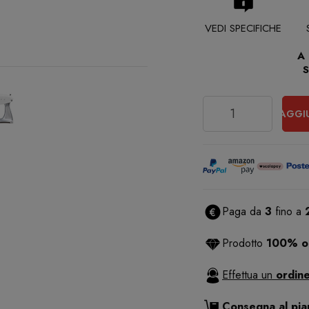
VEDI SPECIFICHE
A
Quantità
AGGI
Paga da
3
fino a
Prodotto
100% or
Effettua un
ordine
Consegna al pi