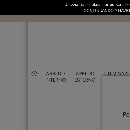
Utilizziamo i cookies per personalizz
SPEDIZIONE GRATUITA SOPRA 99 
CONTINUANDO A NAVIGA
ARREDO
ARREDO
ILLUMINAZ
INTERNO
ESTERNO
P