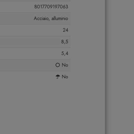
8017709197063
Acciaio, alluminio
24
8,5
5,4
No
No