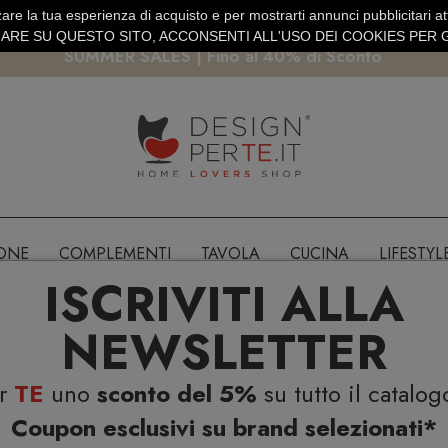
are la tua esperienza di acquisto e per mostrarti annunci pubblicitari atti
EURO
PAGAMENTO SICURO PAYPAL · CARTA DI CREDITO
RE SU QUESTO SITO, ACCONSENTI ALL'USO DEI COOKIES PER G
SUMMER SALES | Fino al 40% di Sconto
IONE
COMPLEMENTI
TAVOLA
CUCINA
LIFESTYL
ISCRIVITI ALLA
NEWSLETTER
er
TE
uno
sconto del 5%
su tutto il catalog
Coupon esclusivi su brand selezionati*