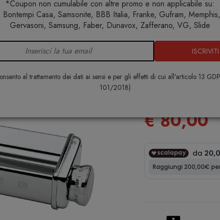
*Coupon non cumulabile con altre promo e non applicabile su:
 Bontempi Casa, Samsonite, BBB Italia, Franke, Gufram, Memphis, 
Cucina
Elettrodomestici
Accessorio per sfoglia Smeg
Gervasoni, Samsung, Faber, Dunavox, Zafferano, VG, Slide
ISCRIVITI
Accessorio 
SMPR01
nsento al trattamento dei dati ai sensi e per gli effetti di cui all'articolo 13 GD
101/2018)
SMEG
€ 80,00