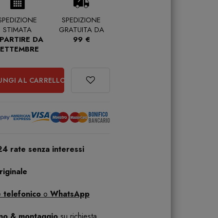
SPEDIZIONE
SPEDIZIONE
STIMATA
GRATUITA DA
 PARTIRE DA
99 €
SETTEMBRE
UNGI AL CARRELLO
24 rate senza interessi
iginale
 telefonico
o
WhatsApp
ano & montaggio
su richiesta