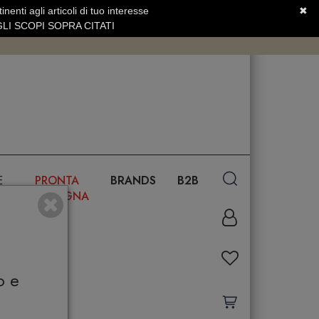
nenti agli articoli di tuo interesse
✖
SERVIZIO CLIENTI +39.0773.470.562
LI SCOPI SOPRA CITATI
E
PRONTA
BRANDS
B2B
CONSEGNA
o e