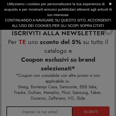
Utilizziamo i cookies per personalizzare la tua esperienza di
✖
SERVIZIO CLIENTI +39.0773.470.562
acquisto e per mostrarti annunci pubblicitari attinenti agli articoli di
SUMMER SALES | Fino al 31 Agosto
tuo interesse
CONTINUANDO A NAVIGARE SU QUESTO SITO, ACCONSENTI
ALL'USO DEI COOKIES PER GLI SCOPI SOPRA CITATI
ISCRIVITI ALLA NEWSLETTER
Per
TE
uno
sconto del 5%
su tutto il
catalogo e
Coupon esclusivi su brand
selezionati*
Home
Cucina
Elettrodomestici
Accessorio tritatutto Smeg SMMG01
*Coupon non cumulabile con altre promo e non
applicabile su:
Smeg, Bontempi Casa, Samsonite, BBB Italia,
Franke, Gufram, Memphis, Plust, Samsung, Faber,
Dunavox, Zafferano, VG, Slide
ISCRIVITI