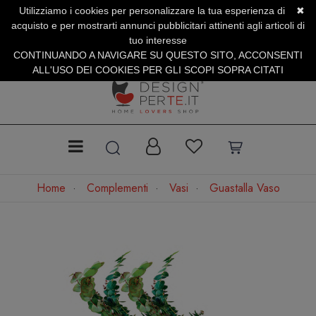
Utilizziamo i cookies per personalizzare la tua esperienza di
✖
SERVIZIO CLIENTI +39.0773.470.562
acquisto e per mostrarti annunci pubblicitari attinenti agli articoli di
SUMMER SALES | Fino al 40% di Sconto
tuo interesse
CONTINUANDO A NAVIGARE SU QUESTO SITO, ACCONSENTI
ALL'USO DEI COOKIES PER GLI SCOPI SOPRA CITATI
Home
Complementi
Vasi
Guastalla Vaso