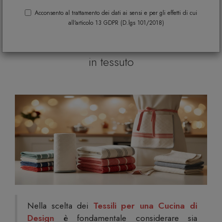
tendenze per dare stile e funzione al
Acconsento al trattamento dei dati ai sensi e per gli effetti di cui
all'articolo 13 GDPR (D.lgs 101/2018)
tuo laboratorio di sapori in una
selezione di accessori e complementi
in tessuto
Nella scelta dei
Tessili per una Cucina di
Design
è fondamentale considerare sia