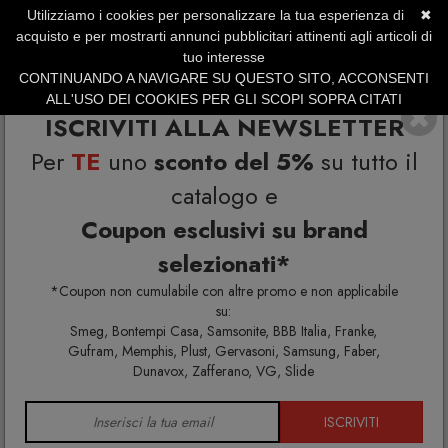
Utilizziamo i cookies per personalizzare la tua esperienza di
✖
SERVIZIO CLIENTI +39.0773.470.562
acquisto e per mostrarti annunci pubblicitari attinenti agli articoli di
SUMMER SALES | Fino al 40% di Sconto
tuo interesse
CONTINUANDO A NAVIGARE SU QUESTO SITO, ACCONSENTI
ALL'USO DEI COOKIES PER GLI SCOPI SOPRA CITATI
ISCRIVITI ALLA NEWSLETTER
Per
TE
uno
sconto del 5%
su tutto il
catalogo e
Coupon esclusivi su brand
selezionati*
Home
Cucina
Tessili Cucina
*Coupon non cumulabile con altre promo e non applicabile
su:
Smeg, Bontempi Casa, Samsonite, BBB Italia, Franke,
Gufram, Memphis, Plust, Gervasoni, Samsung, Faber,
TESSILI CUCINA
Dunavox, Zafferano, VG, Slide
ISCRIVITI
Tessili Cucina di Design con idee e